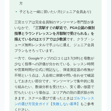
方
子どもと一緒に習いたい方(ジュニア会員あり)
三宮エリアは完全会員制のマンツーマン専門型が多
いなかで、
「三宮駅すぐの駅近で、PGA公認の個別
指導とラウンドレッスンを月額制で受けられる」を
揃えているのはエリアでは少数派
です。クラブ・シ
ューズ無料レンタルで手ぶらに通え、ジュニア会員
プランもそろっています。
一方で、Googleマップの口コミは3.7(3件)と母数が
少なく指導への評価が分かれている、レッスン時間
や営業時間が公式に明記なし、弾道測定器の有無が
不明という点は、入会前に体験や問い合わせで確認
しておきたい部分です。マンツーマンで集中的に取
り組みたい、数値分析を受けたい、安く通い放題で
打ちたいという場合は、エリア内の別の選択肢が向
きます。スクール選びで迷ったときは
ゴルフレッス
ンの選び方完全ガイド【失敗しない基準】
もご参考
ください。