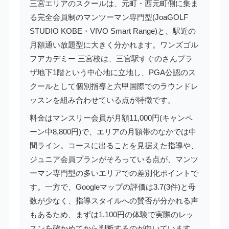
三宮エリアのスクールは、元町・西元町側に集ま
る完全会員制のマンツーマン専門型(JoaGOLF
STUDIO KOBE・VIVO Smart Range)と、駅近の
月額通い放題型に大きく分かれます。ワンズゴル
フアカデミー 三宮校は、三宮駅すぐのさんプラ
ザ地下1階という中心地に立地し、PGA公認のス
クールとして個別指導と六甲国際でのラウンドレ
ッスンを組み合わせている点が特徴です。
料金はマンスリー会員が月額11,000円(キャンペ
ーン中8,800円)で、エリアの月額帯のなかでは中
間ライン。コースに出ることを見据えた指導や、
ジュニア会員プランがそろっている点が、マンツ
ーマン専門型の多いエリアでの差別化ポイントで
す。一方で、Googleマップの評価は3.7(3件)と母
数が少なく、指導スタイルへの賛否が分かれる声
もあるため、まずは1,100円の体験で実際のレッ
スンを確かめてから判断するのが向いています。