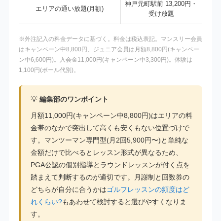
神戸元町駅前 13,200円・
エリアの通い放題(月額)
受け放題
※外注記入の料金データに基づく。料金は税込表記。マンスリー会員
はキャンペーン中8,800円、ジュニア会員は月額8,800円(キャンペー
ン中6,600円)。入会金11,000円(キャンペーン中3,300円)。体験は
1,100円(ボール代別)。
💡
編集部のワンポイント
月額11,000円(キャンペーン中8,800円)はエリアの料
金帯のなかで突出して高くも安くもない位置づけで
す。マンツーマン専門型(月2回5,900円〜)と単純な
金額だけで比べるとレッスン形式が異なるため、
PGA公認の個別指導とラウンドレッスンが付く点を
踏まえて判断するのが適切です。月謝制と回数券の
どちらが自分に合うかは
ゴルフレッスンの頻度はど
れくらい?
もあわせて検討すると選びやすくなりま
す。