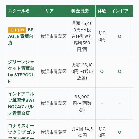
スクール名
エリア
料金目安
体験
インドア
弾
月額 15,40
あり
BE
0円〜(税
おすすめ
1,10
Go
AGLE 青葉台
横浜市青葉区
込)※別途打
○
0円
ar
店
席料550
円/回
グリーンジャ
月額 26,18
ケット青葉台
横浜市青葉区
0円〜(通い
○
○
by STEPGOL
放題)
F
インドアゴル
33,000
フ練習場SWI
横浜市青葉区
円〜(回数
−
−
NG24/7 パル
券)
テ青葉台店
コナミスポー
月4回 14,5
1,10
ツクラブ ゴル
横浜市青葉区
○
80円
0円
フアカデミー