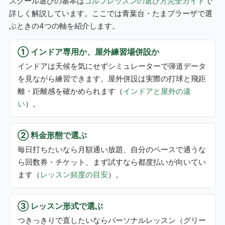
スクール選びの基本は
ゴルフレッスンの選び方完全ガイド
で
詳しく解説しています。ここでは青葉台・たまプラーザで選
ぶときの4つの軸を紹介します。
① インドア専用か、屋外練習場併設か
インドアは天候を気にせずシミュレーターで弾道データ
を見ながら練習できます。屋外併設は実際の打球と飛距
離・距離感を確かめられます（
インドアと屋外の違
い
）。
② 料金形態で選ぶ
毎日打ちたいなら月額通い放題、自分のペースで通うな
ら回数券・チケット、まず試すなら都度払いが向いてい
ます（
レッスン頻度の目安
）。
③ レッスン形式で選ぶ
つきっきりで直したいならパーソナルレッスン（グリー