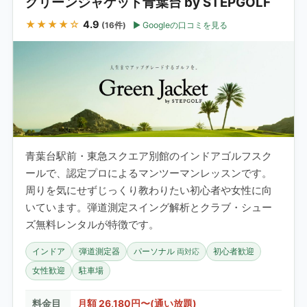
グリーンジャケット青葉台 by STEPGOLF
★★★★☆
4.9
Googleの口コミを見る
(16件)
青葉台駅前・東急スクエア別館のインドアゴルフスク
ールで、認定プロによるマンツーマンレッスンです。
周りを気にせずじっくり教わりたい初心者や女性に向
いています。弾道測定スイング解析とクラブ・シュー
ズ無料レンタルが特徴です。
インドア
弾道測定器
パーソナル
初心者歓迎
両対応
女性歓迎
駐車場
料金目
月額 26,180円〜(通い放題)