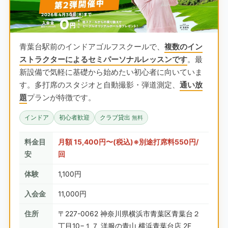
青葉台駅前のインドアゴルフスクールで、
複数のイン
ストラクターによるセミパーソナルレッスンです
。最
新設備で気軽に基礎から始めたい初心者に向いていま
す。多打席のスタジオと自動撮影・弾道測定、
通い放
題
プランが特徴です。
インドア
初心者歓迎
クラブ貸出
無料
料金目
月額 15,400円〜(税込)※別途打席料550円/
安
回
体験
1,100円
入会金
11,000円
住所
〒227-0062 神奈川県横浜市青葉区青葉台２
丁目10−１７ 洋服の青山 横浜青葉台店 2F