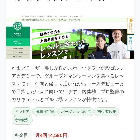
たまプラーザ・美しが丘のスポーツクラブ併設ゴルフ
アカデミーで、グループとマンツーマンを選べるレッ
スンです。仲間と楽しく通いながらコースデビューま
で目指したい人に向いています。内藤雄士プロ監修の
カリキュラムとゴルフ場レッスンが特徴です。
インドア
弾道測定器
パーソナル
初心者歓迎
両対応
女性歓迎
料金目
月4回 14,580円