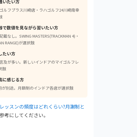
通いたい方
ゴルフプラス川崎店・ラハゴルフ24川崎南幸
肢
器で数値を見ながら習いたい方
。SWING MASTERS(TRACKMAN 4)・
N RANGE)が選択肢
したい方
の言及が多い。新しいインドアのマイゴルフレ
択肢
高に感じる方
0円が別途。月額制のインドア各店が選択肢
レッスンの頻度はどれくらい?月謝制と
参考にしてください。