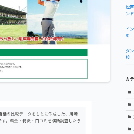
松戸
ンド
イン
め
ダン
校｜
カテ
店舗
の比較データをもとに作成した、
川崎
です。料金・特徴・口コミを横断調査したう