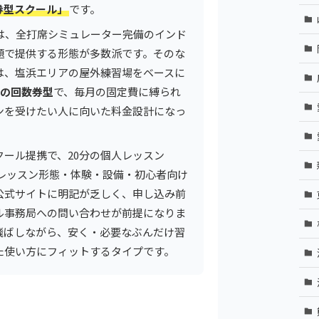
券型スクール」
です。
舗は、全打席シミュレーター完備のインド
題で提供する形態が多数派です。そのな
は、塩浜エリアの屋外練習場をベースに
0円の回数券型
で、毎月の固定費に縛られ
ンを受けたい人に向いた料金設計になっ
ール提携で、20分の個人レッスン
だしレッスン形態・体験・設備・初心者向け
公式サイトに明記が乏しく、申し込み前
ル事務局への問い合わせが前提になりま
飛ばしながら、安く・必要なぶんだけ習
た使い方にフィットするタイプです。