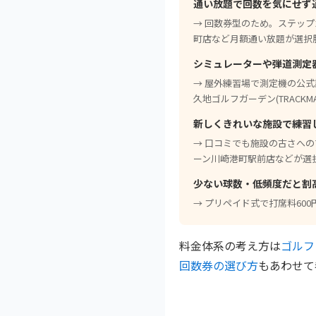
通い放題で回数を気にせず
→ 回数券型のため。ステップ
町店など月額通い放題が選択
シミュレーターや弾道測定
→ 屋外練習場で測定機の公式記載なし
久地ゴルフガーデン(TRACKMA
新しくきれいな施設で練習
→ 口コミでも施設の古さへ
ーン川崎港町駅前店などが選
少ない球数・低頻度だと割
→ プリペイド式で打席料60
料金体系の考え方は
ゴルフ
回数券の選び方
もあわせて