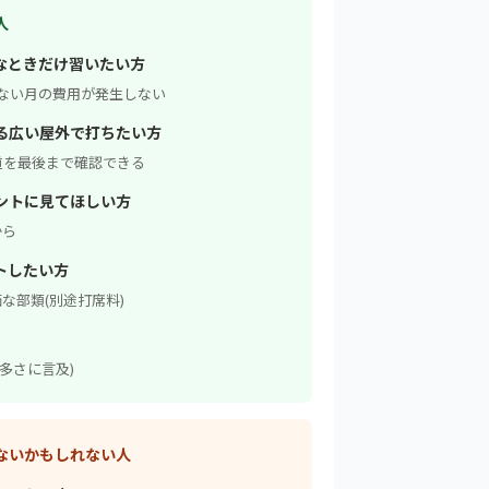
人
なときだけ習いたい方
わない月の費用が発生しない
る広い屋外で打ちたい方
道を最後まで確認できる
ントに見てほしい方
から
トしたい方
価な部類(別途打席料)
多さに言及)
ないかもしれない人