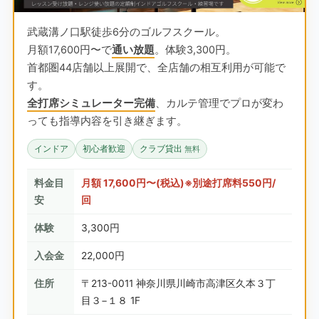
武蔵溝ノ口駅徒歩6分のゴルフスクール。
月額17,600円〜で
通い放題
。体験3,300円。
首都圏44店舗以上展開で、全店舗の相互利用が可能で
す。
全打席シミュレーター完備
、カルテ管理でプロが変わ
っても指導内容を引き継ぎます。
インドア
初心者歓迎
クラブ貸出
無料
料金目
月額 17,600円〜(税込)※別途打席料550円/
安
回
体験
3,300円
入会金
22,000円
住所
〒213-0011 神奈川県川崎市高津区久本３丁
目３−１８ 1F