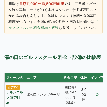
相場は
月額11,000〜16,500円前後
です。回数券・パッ
ク制や専属コーチがつく本格スタジオでは月4万円以上
かかる場合もあります。体験レッスンは無料〜3,000円
程度が中心です。全国の相場や月謝・回数制の違いは
ゴ
ルフレッスンの料金相場の解説
も参考にしてください。
溝の口のゴルフスクール 料金・設備の比較表
スクール名
エリア
料金目安
体験
インドア
回数券1
おすすめ
3,0
チキンゴル
6回 247,
溝の口・たまプラーザ
00
○
フ 溝の口
800円
円
店
(税込)