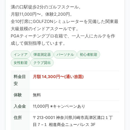
溝の口駅徒歩2分のゴルフスクール。
月額11,000円〜。体験2,200円。
全10打席にGOLFZONシミュレーターを完備した関東最
大級規模のインドアスクールです。
PGAティーチングプロ在籍で、一人一人にカルテを作
成して個別指導しています。
インドア
弾道測定器
パーソナル
初心者歓迎
女性歓迎
クラブ貸出
料金目
月額 14,300円〜(通い放題)
安
体験
無料
入会金
11,000円 ※キャンペーンあり
住所
〒213-0001 神奈川県川崎市高津区溝口１丁
目７−１ 相進商会ニューパレス 3F