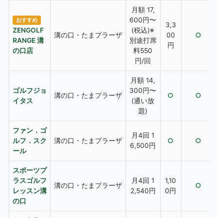
月額 17,
600円〜
おすすめ
3,3
ZENGOLF
(税込)※
溝の口・たまプラーザ
00
○
RANGE 溝
別途打席
円
の口店
料550
円/回
月額 14,
ゴルフジョ
300円〜
溝の口・たまプラーザ
○
○
イタス
(通い放
題)
ファン．ゴ
月4回 1
ルフ．スク
溝の口・たまプラーザ
○
○
6,500円
ール
スポーツプ
ラスゴルフ
月4回 1
1,10
溝の口・たまプラーザ
○
レッスン溝
2,540円
0円
の口