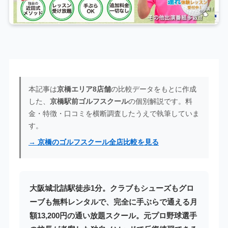
本記事は
京橋エリア8店舗
の比較データをもとに作成
した、
京橋駅前ゴルフスクール
の個別解説です。料
金・特徴・口コミを横断調査したうえで執筆していま
す。
→ 京橋のゴルフスクール全店比較を見る
大阪城北詰駅徒歩1分。クラブもシューズもグロ
ーブも無料レンタルで、完全に手ぶらで通える月
額13,200円の通い放題スクール。元プロ野球選手