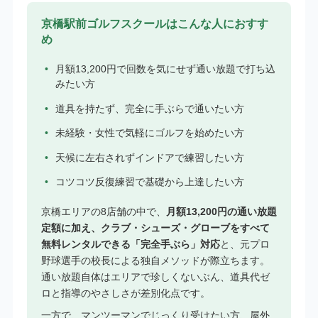
京橋駅前ゴルフスクールはこんな人におすす
め
月額13,200円で回数を気にせず通い放題で打ち込
みたい方
道具を持たず、完全に手ぶらで通いたい方
未経験・女性で気軽にゴルフを始めたい方
天候に左右されずインドアで練習したい方
コツコツ反復練習で基礎から上達したい方
京橋エリアの8店舗の中で、
月額13,200円の通い放題
定額に加え、クラブ・シューズ・グローブをすべて
無料レンタルできる「完全手ぶら」対応
と、元プロ
野球選手の校長による独自メソッドが際立ちます。
通い放題自体はエリアで珍しくないぶん、道具代ゼ
ロと指導のやさしさが差別化点です。
一方で、マンツーマンでじっくり受けたい方、屋外