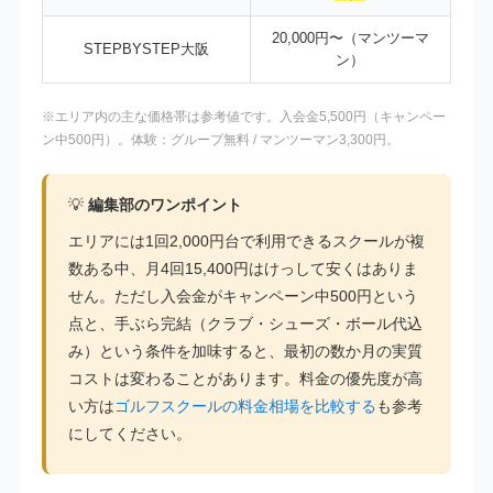
20,000円〜（マンツーマ
STEPBYSTEP大阪
ン）
※エリア内の主な価格帯は参考値です。入会金5,500円（キャンペー
ン中500円）。体験：グループ無料 / マンツーマン3,300円。
💡
編集部のワンポイント
エリアには1回2,000円台で利用できるスクールが複
数ある中、月4回15,400円はけっして安くはありま
せん。ただし入会金がキャンペーン中500円という
点と、手ぶら完結（クラブ・シューズ・ボール代込
み）という条件を加味すると、最初の数か月の実質
コストは変わることがあります。料金の優先度が高
い方は
ゴルフスクールの料金相場を比較する
も参考
にしてください。