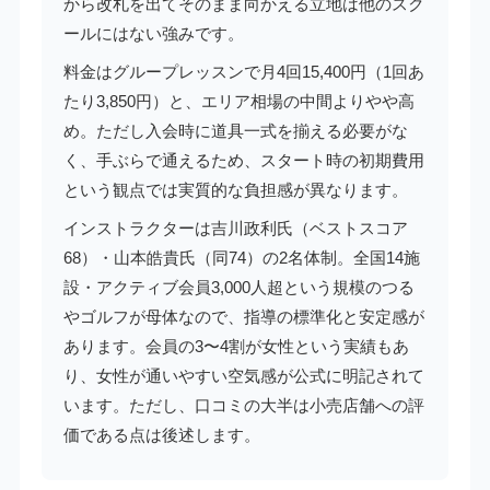
から改札を出てそのまま向かえる立地は他のスク
ールにはない強みです。
料金はグループレッスンで月4回15,400円（1回あ
たり3,850円）と、エリア相場の中間よりやや高
め。ただし入会時に道具一式を揃える必要がな
く、手ぶらで通えるため、スタート時の初期費用
という観点では実質的な負担感が異なります。
インストラクターは吉川政利氏（ベストスコア
68）・山本皓貴氏（同74）の2名体制。全国14施
設・アクティブ会員3,000人超という規模のつる
やゴルフが母体なので、指導の標準化と安定感が
あります。会員の3〜4割が女性という実績もあ
り、女性が通いやすい空気感が公式に明記されて
います。ただし、口コミの大半は小売店舗への評
価である点は後述します。