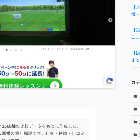
【ス
徴・
【G
口コ
【L
まと
カテ
25店舗
の比較データをもとに作成した、
心斎橋
の個別解説です。料金・特徴・口コミ