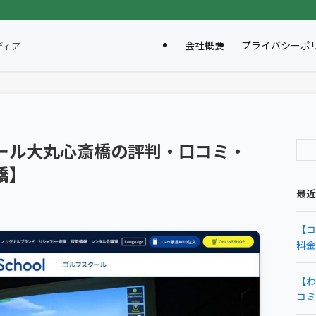
会社概要
プライバシーポ
ディア
ール大丸心斎橋の評判・口コミ・
橋】
最近
【コ
料金
【わ
コミ