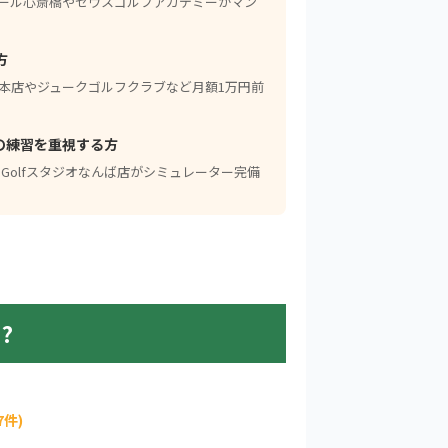
クール心斎橋やゼウスゴルフアカデミーがマン
方
フ本店やジュークゴルフクラブなど月額1万円前
の練習を重視する方
ANDやi-Golfスタジオなんば店がシミュレーター完備
?
17件)