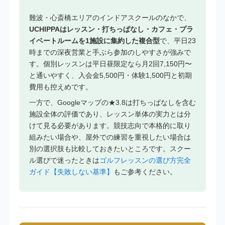
難波・心斎橋エリアのインドアスクールのなかで、
UCHIPPAはレッスン・打ちっぱなし・カフェ・プラ
イベートルームを1施設に集約した複合型
で、平日23
時までの深夜営業と手ぶら参加のしやすさが強みで
す。個別レッスンは平日昼限定なら月2回7,150円〜
と通いやすく、入会金5,500円・体験1,500円と初期
費用も控えめです。
一方で、Googleマップの★3.8は打ちっぱなしを含む
施設全体の評価であり、レッスン単体の実力とは分
けて見る必要があります。競技志向で本格的に取り
組みたい場合や、屋外での練習を重視したい場合は
別の選択肢も比較しておきたいところです。スクー
ル選びで迷ったときは
ゴルフレッスンの選び方完全
ガイド【失敗しない基準】
もご参考ください。