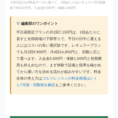
※外注記入の料金データに基づく。1回あたりはレギュラー月2回換
算で約3,575円。入会金5,500円・体験1,500円。
💡
編集部のワンポイント
平日昼限定プランの月2回7,150円は、1回あたりに
直すと全国相場の下限寄りで、平日の日中に通える
人にはコスパの良い選択肢です。レギュラープラン
でも月2回9,900円・月4回14,850円と、回数に応じ
て選べます。入会金5,500円・体験1,500円と初期費
用も抑えめなので、まず体験で設備と指導を確かめ
てから通い方を決める流れが組みやすいです。料金
全体の考え方は
ゴルフレッスンの料金相場はいく
ら?月謝・回数制を解説
もご参考ください。