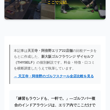
本記事は
天王寺・阿倍野エリア22店舗
の比較データを
もとに作成した、
新大阪ゴルフラウンジ ザイセルフ
（THYSELF）
の個別解説です。料金・特徴・口コミ
を横断調査したうえで執筆しています。
→ 天王寺・阿倍野のゴルフスクール全店比較を見る
「練習もラウンドも、一軒で。」—ゴルフバー複
合のインドアラウンジは、エリア内でここだけで