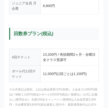
ジュニア会員 月
8,800円
会費
回数券プラン(税込)
13,200円 / 有効期間2ヶ月・全曜日
4回チケット
全クラス受講可
ボール代11回チ
11,000円(1回ごとは1,100円)
ケット
※公式表記は税別。上記は税込換算(10%加算)。入会金:11,000円(税
込) / 体験:1,100円(税込)+ボール代550円(税込) / 都度払い:公式に記載
なし(要問合せ)。先着100名キャンペーン適用時は入会金実質3,300
円・月会費実質8,800円(税込換算)に割引中。最新適用条件は公式サ