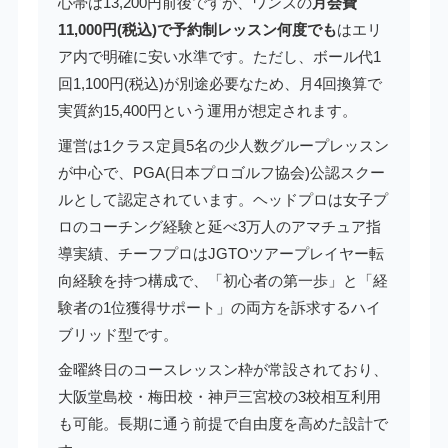
心帯は13,200円前後ですが、ワンズの
月会費
11,000円(税込)で予約制レッスン何度でも
はエリ
ア内で明確に安い水準です。ただし、ボール代1
回1,100円(税込)が別途必要なため、月4回換算で
実質約15,400円という運用が想定されます。
運営は1クラス定員5名の少人数グループレッスン
が中心で、PGA(日本プロゴルフ協会)公認スクー
ルとして認定されています。ヘッドプロは女子プ
ロのコーチング経験と延べ3万人のアマチュア指
導実績、チーフプロはJGTOツアープレイヤー転
向経験を持つ構成で、「初心者の第一歩」と「経
験者の1位獲得サポート」の両方を訴求するハイ
ブリッド型です。
金曜終日のコースレッスン枠が常設されており、
大阪堂島校・梅田校・神戸三宮校の3校相互利用
も可能。長期に通う前提で自由度を高めた設計で