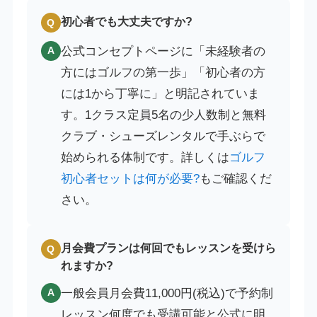
初心者でも大丈夫ですか?
Q
公式コンセプトページに「未経験者の
A
方にはゴルフの第一歩」「初心者の方
には1から丁寧に」と明記されていま
す。1クラス定員5名の少人数制と無料
クラブ・シューズレンタルで手ぶらで
始められる体制です。詳しくは
ゴルフ
初心者セットは何が必要?
もご確認くだ
さい。
月会費プランは何回でもレッスンを受けら
Q
れますか?
一般会員月会費11,000円(税込)で予約制
A
レッスン何度でも受講可能と公式に明