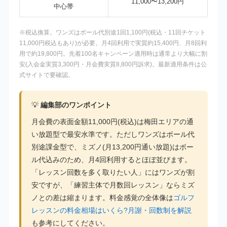
11,000〜13,200円
中心帯
※税込換算。ワンズはボール代別途1回1,100円(税込・11回チケット
11,000円税込もあり)が必要。月4回利用で実質約15,400円、月8回利
用で約19,800円。先着100名キャンペーン適用時は通常より大幅に割
安(入会金実質3,300円・月会費実質8,800円訴求)。最新適用条件は公
式サイトで要確認。
💡
編集部のワンポイント
月会費の表面金額11,000円(税込)は梅田エリアの通
い放題型で最安水準です。ただしワンズはボール代
別途課金型で、ミズノ(月13,200円通い放題)はボー
ル代込みのため、月4回利用するとほぼ並びます。
「レッスン回数を多く取りたい人」にはワンズが割
安ですが、「練習主体で月数回レッスン」ならミズ
ノとの差は縮まります。料金感覚の全体像は
ゴルフ
レッスンの料金相場はいくら?月謝・回数制を解説
も参考にしてください。