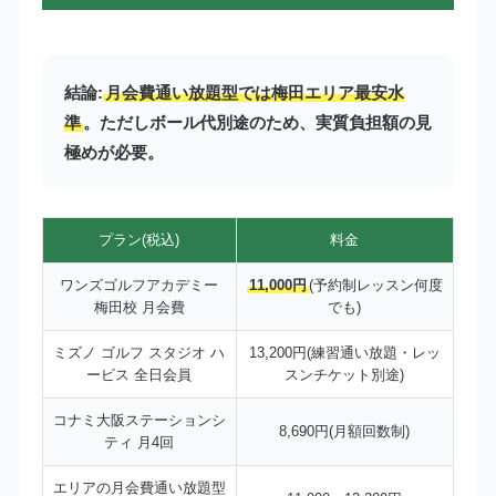
結論:
月会費通い放題型では梅田エリア最安水
準
。ただしボール代別途のため、実質負担額の見
極めが必要。
プラン(税込)
料金
ワンズゴルフアカデミー
11,000円
(予約制レッスン何度
梅田校 月会費
でも)
ミズノ ゴルフ スタジオ ハ
13,200円(練習通い放題・レッ
ービス 全日会員
スンチケット別途)
コナミ大阪ステーションシ
8,690円(月額回数制)
ティ 月4回
エリアの月会費通い放題型