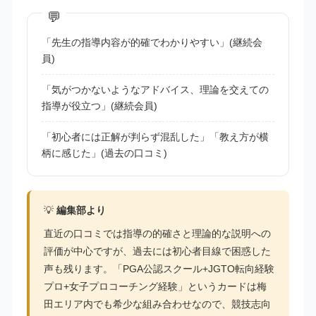
「先生の指導内容が的確でわかりやすい」(継続会
員)
「気がつかないようなアドバイス、理論を交えての
指導が役立つ」(継続会員)
「初心者には正解が判らず混乱した」「教え方が横
柄に感じた」(過去の口コミ)
💡
編集部より
直近の口コミでは指導の的確さと理論的な説明への
評価が中心ですが、過去には初心者目線で困惑した
声も残ります。「PGA公認スクール+JGTO転向経験
プロ+女子プロコーチング経験」というカードは梅
田エリア内でも希少な組み合わせなので、競技志向