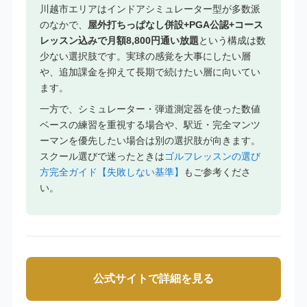
川越市エリアはインドアシミュレーター型が多数派
のなかで、
屋外打ちっぱなし併設+PGA公認+コース
レッスン込みで月額8,800円通い放題
という構成は数
少ない選択肢です。実球の感覚を大事にしたい層
や、追加課金を抑えて長期で続けたい層に向いてい
ます。
一方で、シミュレーター・弾道測定器を使った数値
ベースの練習を重視する場合や、駅近・完全マンツ
ーマンを優先したい場合は別の選択肢が向きます。
スクール選びで迷ったときは
ゴルフレッスンの選び
方完全ガイド【失敗しない基準】
もご参考くださ
い。
公式サイトで詳細を見る