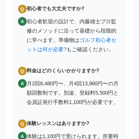
初心者でも大丈夫ですか?
Q
初心者歓迎の設計で、内藤雄士プロ監
A
修のメソッドに沿って基礎から段階的
に学べます。準備物は
ゴルフ初心者セ
ットは何が必要?
もご確認ください。
料金はどのくらいかかりますか?
Q
月2回8,480円〜、月4回13,980円〜の月
A
額回数制です。別途、登録料5,500円と
会員証発行手数料1,100円が必要です。
体験レッスンはありますか?
Q
体験は1,100円で受けられます。所要時
A