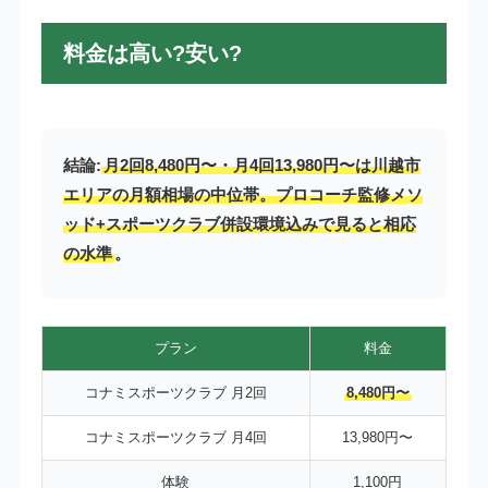
料金は高い?安い?
結論:
月2回8,480円〜・月4回13,980円〜は川越市
エリアの月額相場の中位帯。プロコーチ監修メソ
ッド+スポーツクラブ併設環境込みで見ると相応
の水準
。
プラン
料金
コナミスポーツクラブ 月2回
8,480円〜
コナミスポーツクラブ 月4回
13,980円〜
体験
1,100円