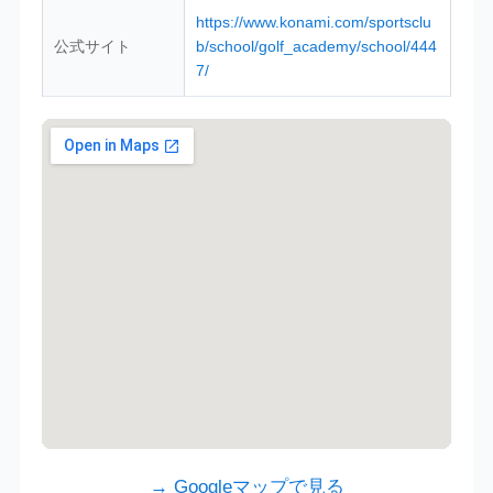
https://www.konami.com/sportsclu
公式サイト
b/school/golf_academy/school/444
7/
→ Googleマップで見る