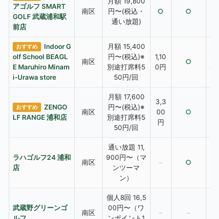
月額 19,800
アゴルフ SMART
あ
南区
円〜(税込・
○
○
GOLF 武蔵浦和駅
通い放題)
前店
Indoor G
月額 15,400
あり
おすすめ
olf School BEAGL
円〜(税込)※
1,10
Go
南区
○
E Maruhiro Minam
別途打席料5
0円
ar
i-Urawa store
50円/回
月額 17,600
3,3
ZENGO
円〜(税込)※
あ
おすすめ
南区
00
○
LF RANGE 浦和店
別途打席料5
G
円
50円/回
通い放題 11,
ラハゴルフ24 浦和
900円〜（マ
南区
−
○
店
ンツーマ
ン）
個人8回 16,5
武蔵野グリーンゴ
00円〜（ワ
南区
−
−
ルフ
ンポイント1