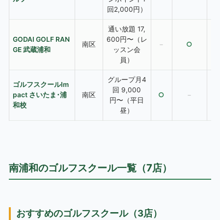
回2,000円）
通い放題 17,
GODAI GOLF RAN
600円〜（レ
南区
−
○
GE 武蔵浦和
ッスン会
員）
グループ月4
ゴルフスクールIm
回 9,000
pact さいたま･浦
南区
○
−
円〜（平日
和校
昼）
南浦和のゴルフスクール一覧（7店）
おすすめのゴルフスクール（3店）