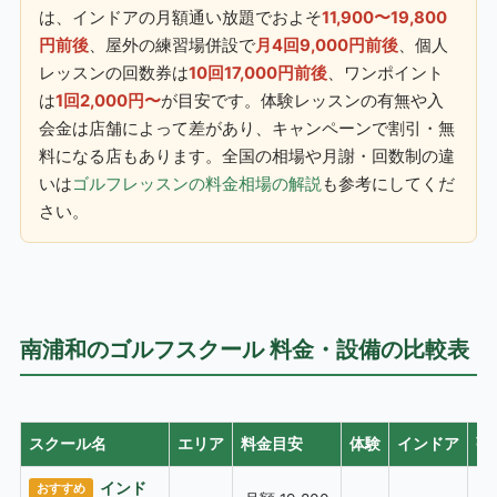
は、インドアの月額通い放題でおよそ
11,900〜19,800
円前後
、屋外の練習場併設で
月4回9,000円前後
、個人
レッスンの回数券は
10回17,000円前後
、ワンポイント
は
1回2,000円〜
が目安です。体験レッスンの有無や入
会金は店舗によって差があり、キャンペーンで割引・無
料になる店もあります。全国の相場や月謝・回数制の違
いは
ゴルフレッスンの料金相場の解説
も参考にしてくだ
さい。
南浦和のゴルフスクール 料金・設備の比較表
スクール名
エリア
料金目安
体験
インドア
弾
インド
おすすめ