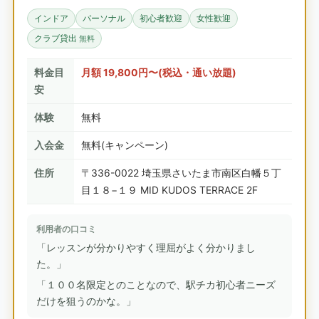
インドア
パーソナル
初心者歓迎
女性歓迎
クラブ貸出
無料
料金目
月額 19,800円〜(税込・通い放題)
安
体験
無料
入会金
無料(キャンペーン)
住所
〒336-0022 埼玉県さいたま市南区白幡５丁
目１８−１９ MID KUDOS TERRACE 2F
利用者の口コミ
「レッスンが分かりやすく理屈がよく分かりまし
た。」
「１００名限定とのことなので、駅チカ初心者ニーズ
だけを狙うのかな。」