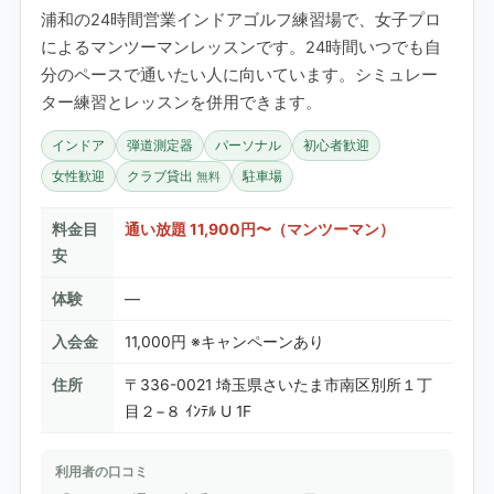
浦和の24時間営業インドアゴルフ練習場で、女子プロ
によるマンツーマンレッスンです。24時間いつでも自
分のペースで通いたい人に向いています。シミュレー
ター練習とレッスンを併用できます。
インドア
弾道測定器
パーソナル
初心者歓迎
女性歓迎
クラブ貸出
駐車場
無料
料金目
通い放題 11,900円〜（マンツーマン）
安
体験
—
入会金
11,000円 ※キャンペーンあり
住所
〒336-0021 埼玉県さいたま市南区別所１丁
目２−８ ｲﾝﾃﾙ U 1F
利用者の口コミ