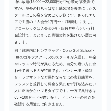
通い放題(15,000〜22,000円が中心帯)が多数派で
すが、屋外の打ちっぱなし練習場を母体にしたス
クールはこの店を含めごく少数です。さらにエリ
アで主流の「入会金1万円〜・月額制」に対し、
グローシックは入会金0円・回数券中心という料
金設計で、まとまった月額契約を避けたい層に向
きます。
同じ施設内にピンフラッグ・Oono Golf School・
HIROゴルフスクールの3スクールが入居し、料金
やレッスン時間が異なるため、自分の通い方に合
わせて選べるのが特徴です。バンカー場・傾斜
台・ラフマットなど屋外ならではの実戦練習を、
レッスンと並行して料金を気にせず打ち込みたい
人に正面からハマるタイプです。一方で奥行きは
65〜100ヤード程度と短く、ドライバーの弾道を
確認する用途には向きません。