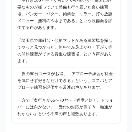
「奥行き100ヤードくらいとやや狭いが、練習に必
要なものが揃っていて整備も行き届いた良い練習
場。バンカー、パター、傾斜台、ミラー、打ち放題
メニュー、無料の冷水まである」という設備面を評
価する声があります。
「埼玉県で傾斜台・傾斜マットがある練習場を探し
てやっと見つかった。無料で左足上がり・下がり等
の傾斜練習ができる貴重な練習場」という声があり
ます。
「夜の90分コースがお得」「アプローチ練習が料金
を気にせず好きなだけできる」という、コスパとア
プローチ練習を評価する常連の声があります。
一方で「奥行きが65〜70ヤード程度と短く、ドライ
バーには向かない」「受付の対応が偉そう・融通が
利かない」という不満の声も複数あります。