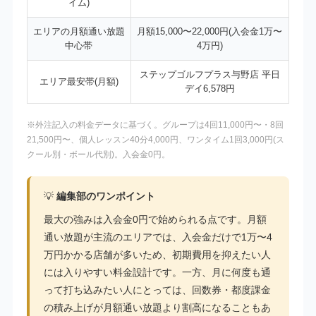
イム)
エリアの月額通い放題
月額15,000〜22,000円(入会金1万〜
中心帯
4万円)
ステップゴルフプラス与野店 平日
エリア最安帯(月額)
デイ6,578円
※外注記入の料金データに基づく。グループは4回11,000円〜・8回
21,500円〜、個人レッスン40分4,000円、ワンタイム1回3,000円(ス
クール別・ボール代別)。入会金0円。
💡
編集部のワンポイント
最大の強みは入会金0円で始められる点です。月額
通い放題が主流のエリアでは、入会金だけで1万〜4
万円かかる店舗が多いため、初期費用を抑えたい人
には入りやすい料金設計です。一方、月に何度も通
って打ち込みたい人にとっては、回数券・都度課金
の積み上げが月額通い放題より割高になることもあ