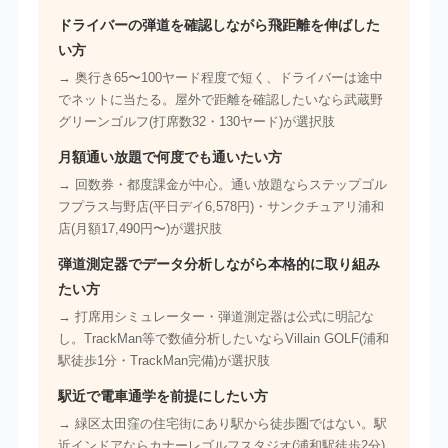
ドライバーの弾道を確認しながら飛距離を伸ばした
い方
→ 奥行き65〜100ヤード程度で短く、ドライバーは途中
でネットに当たる。屋外で距離を確認したいなら武蔵野
グリーンゴルフ(打席数32・130ヤード)が選択肢
月額通い放題で何度でも通いたい方
→ 回数券・都度課金が中心。通い放題ならステップゴル
フプラス与野店(平日デイ6,578円)・サンクチュアリ浦和
店(月額17,490円〜)が選択肢
弾道測定器でデータ分析しながら本格的に取り組み
たい方
→ 打席用シミュレーター・弾道測定器は公式に明記な
し。TrackMan等で数値分析したいならVillain GOLF(浦和
駅徒歩1分・TrackMan完備)が選択肢
駅近で電車通学を前提にしたい方
→ 緑区太田窪の住宅街にあり駅から徒歩圏ではない。駅
近インドアならカナーレゴルフスタジオ(浦和駅徒歩2分)