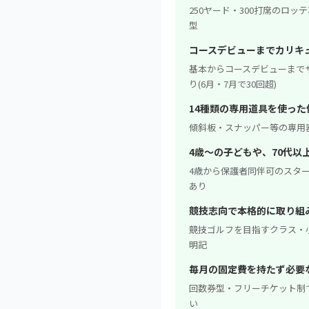
250ヤード・300打席のロ
型
コースデビューまでカリキ
基本からコースデビューまで
り(6月・7月で30回超)
14種類の専用道具を使っ
傾斜板・スナッパー等の専用
4歳〜の子どもや、70代以
4歳から保護者同伴可のスタ
あり
競技志向で本格的に取り組
競技ゴルフを目指すクラス・
明記
毎月の固定費を持たず必要
回数券型・フリーチケット制
い