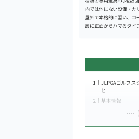
種類の専用道具+月複数
内では他にない設備・カ
屋外で本格的に習い、コ
層に正面からハマるタイ
JLPGAゴルフ
と
基本情報