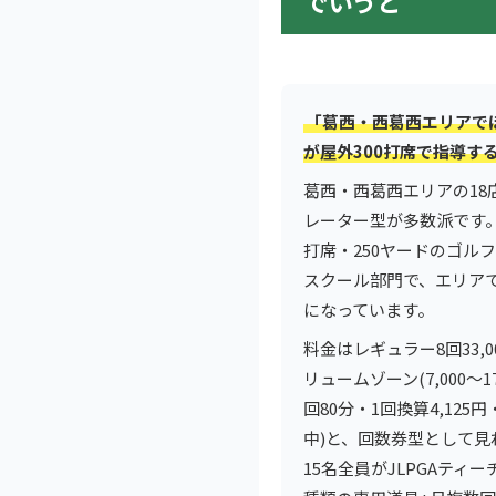
でいうと
「葛西・西葛西エリアでほ
が屋外300打席で指導す
葛西・西葛西エリアの18
レーター型が多数派です。
打席・250ヤードのゴル
スクール部門で、エリア
になっています。
料金はレギュラー8回33,
リュームゾーン(7,000〜
回80分・1回換算4,12
中)と、回数券型として
15名全員がJLPGAティ