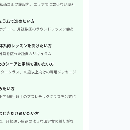
ッテ葛西ゴルフ施設内。エリアでは数少ない屋外
ュラムで進めたい方
サポート。月複数回のラウンドレッスン会あ
た体系的レッスンを受けたい方
器具を使った独自カリキュラム
上のシニアと家族で通いたい方
ータークラス、70歳以上向けの専用メッセージ
みたい方
小学4年生以上のアスレチッククラスを公式に
なときだけ通いたい方
で、月額通い放題のような固定費の縛りがな