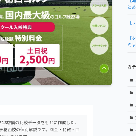
【滝
とめ
【リ
【タ
ミま
カテ
18店舗
の比較データをもとに作成した、
ッテ葛西校
の個別解説です。料金・特徴・口