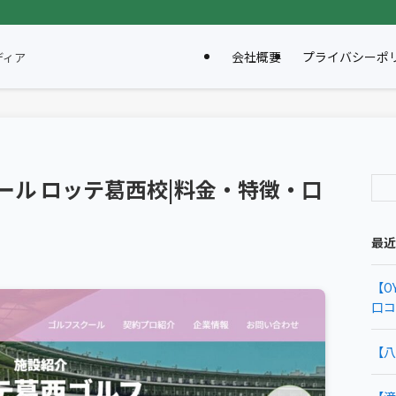
会社概要
プライバシーポ
ディア
クール ロッテ葛西校|料金・特徴・口
最近
【O
口コ
【八