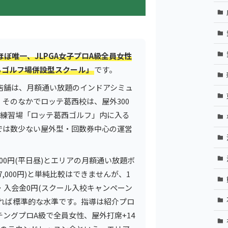
ぼ唯一、JLPGA女子プロA級全員女性
るゴルフ場併設型スクール」
です。
店舗は、月額通い放題のインドアシミュ
そのなかでロッテ葛西校は、屋外300
フ練習場「ロッテ葛西ゴルフ」内に入る
では数少ない屋外型・回数券中心の運営
000円(平日昼)とエリアの月額通い放題ボ
17,000円)と単純比較はできませんが、1
5円・入会金0円(スクール入校キャンペーン
見れば標準的な水準です。指導は紹介プロ
ーチングプロA級で全員女性、屋外打席+14