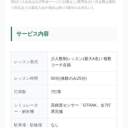
併記) / 入会金は公式料金ページに記載なし(要問合せ) / 月会費は週割
り対応あり(1週目入会の場合は残り3週分のみ支払い)。
サービス内容
少人数制レッスン(最大4名) / 複数
レッスン形式
コーチ在籍
レッスン時間
50分(体験のみ25分)
打席数
7打席
シミュレータ
高精度センサー「GTRAK」全7打
ー・解析機
席完備
駐車場・駐輪場
なし