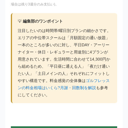
場合は残り3週分のみ支払い)。
💡
編集部のワンポイント
注目したいのは時間帯/曜日別プランの細かさです。
エリアの中位帯スクールは「月額固定の通い放題」
一本のところが多いのに対し、平日DAY・アーリー
ナイター・休日・レギュラーと用途別に4プランが
用意されています。生活時間に合わせて14,300円か
ら組めるため、「平日昼に通える人」「夜だけ通い
たい人」「土日メインの人」それぞれにフィットし
やすい構造です。料金感覚の全体像は
ゴルフレッス
ンの料金相場はいくら?月謝・回数制を解説
も参考
にしてください。