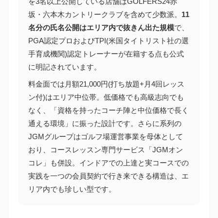
を3名以上公開している店舗はGOLFERS24赤
坂・六本木カントリークラブを含めて少数派。
11
名分の氏名公開はエリア内で抜きん出た規模
で、
PGA認定プロおよびTPI(米国タイトリスト社の選
手育成機関)認定トレーナーが在籍する点も公式
に明記されています。
料金面では月額21,000円(打ち放題+月4回レッス
ン付)はエリア中位帯。低価格でも高級志向でも
なく、「資格を持ったコーチ陣と中位価格で長く
通える環境」に振った設計です。さらに系列の
JGMグループはゴルフ場運営事業を母体として
おり、コースレッスン専門サービス「JGMオン
コレ」も併設。インドアでの上達と実コースでの
実践を一つの会員契約で行き来できる構造は、エ
リア内でも珍しい型です。