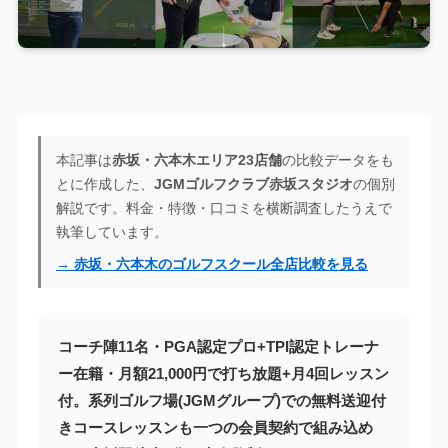
本記事は
赤坂・六本木エリア23店舗
の比較データをも
とに作成した、
JGMゴルフクラブ赤坂スタジオ
の個別
解説です。料金・特徴・口コミを横断調査したうえで
執筆しています。
→ 赤坂・六本木のゴルフスクール全店比較を見る
コーチ陣11名・PGA認定プロ+TPI認定トレーナ
ー在籍・月額21,000円で打ち放題+月4回レッスン
付。系列ゴルフ場(JGMグループ)での無料送迎付
きコースレッスンも一つの会員契約で組み込め