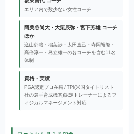
坂東貴代 コーチ
エリア内で数少ない女性コーチ
阿美谷尚大・大栗辰弥・宮下芳雄 コーチ
ほか
込山郁哉・稲葉渉・太田直己・寺岡裕隆・
高倍淳一・島立雄一の各コーチを含む11名
体制
資格・実績
PGA認定プロ在籍 / TPI(米国タイトリスト
社の選手育成機関)認定トレーナーによるフ
ィジカルマネージメント対応