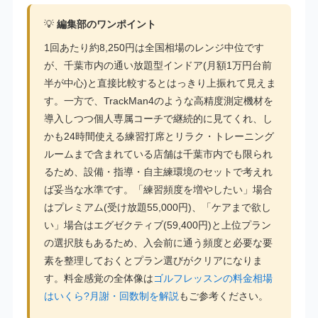
💡
編集部のワンポイント
1回あたり約8,250円は全国相場のレンジ中位です
が、千葉市内の通い放題型インドア(月額1万円台前
半が中心)と直接比較するとはっきり上振れて見えま
す。一方で、TrackMan4のような高精度測定機材を
導入しつつ個人専属コーチで継続的に見てくれ、し
かも24時間使える練習打席とリラク・トレーニング
ルームまで含まれている店舗は千葉市内でも限られ
るため、設備・指導・自主練環境のセットで考えれ
ば妥当な水準です。「練習頻度を増やしたい」場合
はプレミアム(受け放題55,000円)、「ケアまで欲し
い」場合はエグゼクティブ(59,400円)と上位プラン
の選択肢もあるため、入会前に通う頻度と必要な要
素を整理しておくとプラン選びがクリアになりま
す。料金感覚の全体像は
ゴルフレッスンの料金相場
はいくら?月謝・回数制を解説
もご参考ください。