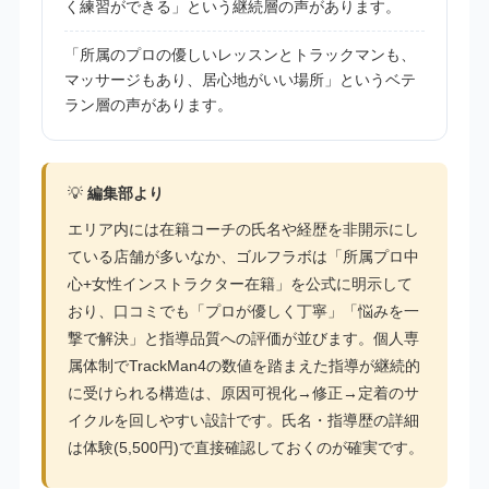
く練習ができる」という継続層の声があります。
「所属のプロの優しいレッスンとトラックマンも、
マッサージもあり、居心地がいい場所」というベテ
ラン層の声があります。
💡
編集部より
エリア内には在籍コーチの氏名や経歴を非開示にし
ている店舗が多いなか、ゴルフラボは「所属プロ中
心+女性インストラクター在籍」を公式に明示して
おり、口コミでも「プロが優しく丁寧」「悩みを一
撃で解決」と指導品質への評価が並びます。個人専
属体制でTrackMan4の数値を踏まえた指導が継続的
に受けられる構造は、原因可視化→修正→定着のサ
イクルを回しやすい設計です。氏名・指導歴の詳細
は体験(5,500円)で直接確認しておくのが確実です。