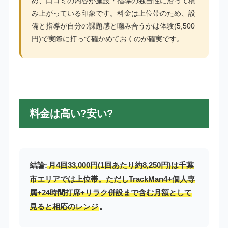
め、口コミの内容が施設・指導の独自性に沿って積
み上がっている印象です。料金は上位帯のため、設
備と指導が自分の課題感と噛み合うかは体験(5,500
円)で実際に打って確かめておくのが確実です。
料金は高い?安い?
結論:
月4回33,000円(1回あたり約8,250円)は千葉
市エリアでは上位帯。ただしTrackMan4+個人専
属+24時間打席+リラク併設まで含む月額として
見ると相応のレンジ
。