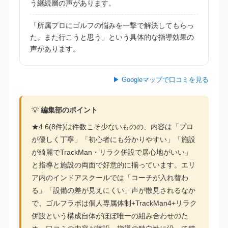
う継続層の声があります。
「所属プロにゴルフの悩みを一撃で解決してもらっ
た。また行こうと思う」という具体的な指導効果の
声があります。
▶ Googleマップで口コミを見る
💡
編集部のポイント
★4.6(8件)は件数こそ少ないものの、内容は「プロ
が優しく丁寧」「初心者にも分かりやすい」「施設
が綺麗でTrackMan・リラク併設で居心地がいい」
と指導と施設の両面で好意的に揃っています。エリ
ア内のインドアスクールでは「コーチが入れ替わ
る」「設備の差が見えにくい」声が散見されるなか
で、ゴルフラボは個人専属体制+TrackMan4+リラク
併設という構成自体がほぼ唯一の組み合わせのた