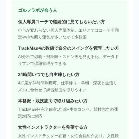
ゴルフラボが合う人
個人専属コーチで継続的に見てもらいたい方
担当が変わらない個人専属体制。エリアではコーチ非固
定や持ち回り運営が多いなかで少数派
TrackMan4の数値で自分のスイングを管理したい方
AI分析で球筋・飛距離・スピン等を見える化。データド
リブンで課題管理ができる
24時間いつでも自主練したい方
4打席が24時間利用可。仕事帰り・早朝・深夜と生活リ
ズムに合わせて練習頻度を取りやすい
本格派・競技志向で取り組みたい方
TrackMan4+完全個室1打席+主催コンペ。競技志向の課
題対応に対応
女性インストラクターを希望する方
女性インストラクター在籍・女性会員紹介あり。女性歓