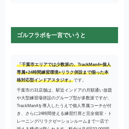
ゴルフラボを一言でいうと
「千葉市エリアでは少数派の、TrackMan4+個人
専属+24時間練習環境+リラク併設まで揃った本
格対応型インドアスタジオ」
です。
千葉市の31店舗は、駅近インドアの月額通い放題
や大型練習場併設のグループ型が多数派ですが、
TrackMan4を導入したうえで個人専属コーチが付
き、さらに24時間使える練習打席と完全個室・ト
レーニング/リラクゼーションルームまで一店で
揃える構成は限られます。料金は月4回33,000円