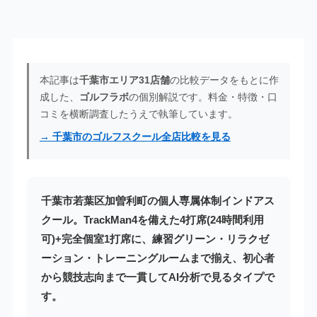
本記事は
千葉市エリア31店舗
の比較データをもとに作
成した、
ゴルフラボ
の個別解説です。料金・特徴・口
コミを横断調査したうえで執筆しています。
→ 千葉市のゴルフスクール全店比較を見る
千葉市若葉区加曽利町の個人専属体制インドアス
クール。TrackMan4を備えた4打席(24時間利用
可)+完全個室1打席に、練習グリーン・リラクゼ
ーション・トレーニングルームまで揃え、初心者
から競技志向まで一貫してAI分析で見るタイプで
す。