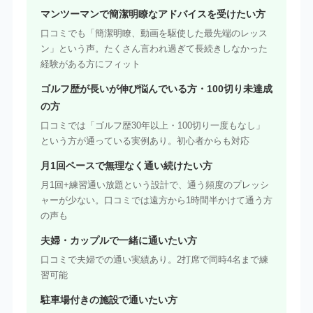
マンツーマンで簡潔明瞭なアドバイスを受けたい方
口コミでも「簡潔明瞭、動画を駆使した最先端のレッス
ン」という声。たくさん言われ過ぎて長続きしなかった
経験がある方にフィット
ゴルフ歴が長いが伸び悩んでいる方・100切り未達成
の方
口コミでは「ゴルフ歴30年以上・100切り一度もなし」
という方が通っている実例あり。初心者からも対応
月1回ペースで無理なく通い続けたい方
月1回+練習通い放題という設計で、通う頻度のプレッシ
ャーが少ない。口コミでは遠方から1時間半かけて通う方
の声も
夫婦・カップルで一緒に通いたい方
口コミで夫婦での通い実績あり。2打席で同時4名まで練
習可能
駐車場付きの施設で通いたい方