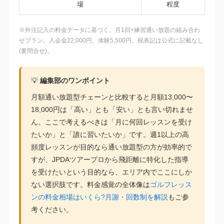
場
程度
※外注記入の料金データに基づく。月1回+練習通い放題の組み合わ
せプラン。入会金22,000円、体験5,500円。税表記は公式に記載なし
(要問合せ)。
💡
編集部のワンポイント
月額通い放題型チェーンと比較すると月額13,000〜
18,000円は「高い」とも「安い」とも言い切れませ
ん。ここで考えるべきは「月に何回レッスンを受け
たいか」と「誰に習いたいか」です。週1以上の高
頻度レッスンが目的なら通い放題型の方が効率的で
すが、JPDAツアープロから飛距離に特化した指導
を受けたいという目的なら、エリア内でここにしか
ない選択肢です。料金感覚の全体像は
ゴルフレッス
ンの料金相場はいくら?月謝・回数制を解説
もご参
考ください。