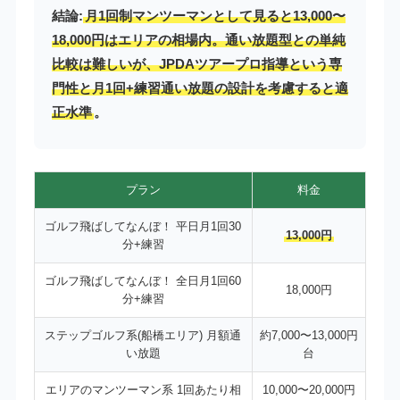
結論:
月1回制マンツーマンとして見ると13,000〜
18,000円はエリアの相場内。通い放題型との単純
比較は難しいが、JPDAツアープロ指導という専
門性と月1回+練習通い放題の設計を考慮すると適
正水準
。
プラン
料金
ゴルフ飛ばしてなんぼ！ 平日月1回30
13,000円
分+練習
ゴルフ飛ばしてなんぼ！ 全日月1回60
18,000円
分+練習
ステップゴルフ系(船橋エリア) 月額通
約7,000〜13,000円
い放題
台
エリアのマンツーマン系 1回あたり相
10,000〜20,000円