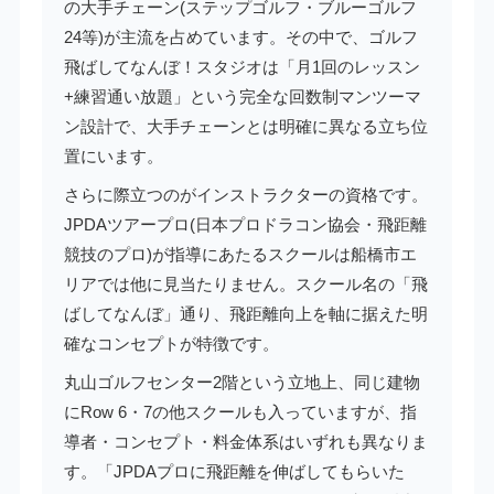
の大手チェーン(ステップゴルフ・ブルーゴルフ
24等)が主流を占めています。その中で、ゴルフ
飛ばしてなんぼ！スタジオは「月1回のレッスン
+練習通い放題」という完全な回数制マンツーマ
ン設計で、大手チェーンとは明確に異なる立ち位
置にいます。
さらに際立つのがインストラクターの資格です。
JPDAツアープロ(日本プロドラコン協会・飛距離
競技のプロ)が指導にあたるスクールは船橋市エ
リアでは他に見当たりません。スクール名の「飛
ばしてなんぼ」通り、飛距離向上を軸に据えた明
確なコンセプトが特徴です。
丸山ゴルフセンター2階という立地上、同じ建物
にRow 6・7の他スクールも入っていますが、指
導者・コンセプト・料金体系はいずれも異なりま
す。「JPDAプロに飛距離を伸ばしてもらいた