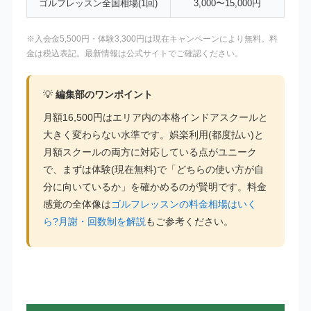
ゴルフレッスン全国相場(1回)
3,000〜15,000円
※入会金5,500円・体験3,300円は現在キャンペーンにより無料。料
金は税込表記。最新情報は公式サイトでご確認ください。
💡
編集部のワンポイント
月額16,500円はエリア内の本格インドアスクールと
大きく変わらない水準です。娯楽利用(都度払い)と
月額スクールの両方に対応している点がユニーク
で、まずは体験(現在無料)で「どちらの使い方が自
分に向いているか」を確かめるのが賢明です。料金
感覚の全体像は
ゴルフレッスンの料金相場はいく
ら?月謝・回数制を解説
もご参考ください。