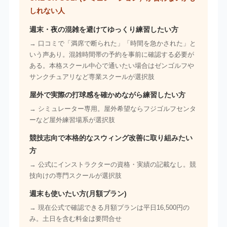
しれない人
週末・夜の混雑を避けてゆっくり練習したい方
→ 口コミで「満席で断られた」「時間を急かされた」と
いう声あり。混雑時間帯の予約を事前に確認する必要が
ある。本格スクール中心で通いたい場合はゼンゴルフや
サンクチュアリなど専業スクールが選択肢
屋外で実際の打球感を確かめながら練習したい方
→ シミュレーター専用。屋外希望ならフジゴルフセンタ
ーなど屋外練習場系が選択肢
競技志向で本格的なスウィング改善に取り組みたい
方
→ 公式にインストラクターの資格・実績の記載なし。競
技向けの専門スクールが選択肢
週末も使いたい方(月額プラン)
→ 現在公式で確認できる月額プランは平日16,500円の
み。土日を含む料金は要問合せ