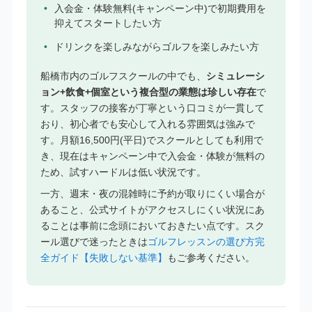
入会金・体験無料(キャンペーン中)で初期費用を
抑えてスタートしたい方
ドリンクを楽しみながらゴルフを楽しみたい方
船橋市内のゴルフスクールの中でも、
シミュレーシ
ョン+飲食+個室という複合型の業態は珍しい存在
で
す。スタッフの接客が丁寧という口コミが一貫して
おり、初心者でも安心して入れる雰囲気は強みで
す。月額16,500円(平日)でスクールとしても利用で
き、現在はキャンペーン中で入会金・体験が無料の
ため、試すハードルは低い状況です。
一方、週末・夜の混雑時に予約が取りにくい場合が
あること、公式サイトがアクセスしにくい状況にあ
ることは事前に念頭においておきたい点です。スク
ール選びで迷ったときは
ゴルフレッスンの選び方完
全ガイド【失敗しない基準】
もご参考ください。