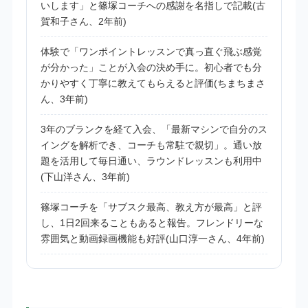
いします」と篠塚コーチへの感謝を名指しで記載(古
賀和子さん、2年前)
体験で「ワンポイントレッスンで真っ直ぐ飛ぶ感覚
が分かった」ことが入会の決め手に。初心者でも分
かりやすく丁寧に教えてもらえると評価(ちまちまさ
ん、3年前)
3年のブランクを経て入会、「最新マシンで自分のス
イングを解析でき、コーチも常駐で親切」。通い放
題を活用して毎日通い、ラウンドレッスンも利用中
(下山洋さん、3年前)
篠塚コーチを「サブスク最高、教え方が最高」と評
し、1日2回来ることもあると報告。フレンドリーな
雰囲気と動画録画機能も好評(山口淳一さん、4年前)