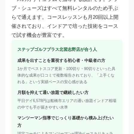
ブ・シューズはすべて無料レンタルのため手ぶ
らで通えます。コースレッスンも月20回以上開
催されており、インドアで培った技術をコース
で試す機会が豊富です。
ステップゴルフプラス北習志野店が合う人
成果を出すことを重視する初心者・中級者の方
1か月でベストスコア更新・100切り・90切りといった具
体的な成果が口コミで複数報告されており、「上手くな
れる」という実績ベースの安心感がある
月額を抑えて通い放題で継続したい方
平日デイ6,578円は船橋市エリアの通い放題インドア相場
の中でも手が届きやすい水準
マンツーマン指導でじっくり基礎から積み上げたい
方
認定コーチによるマンツーマン+理論ベースカリキュラ