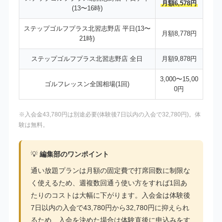
月額6,578円
(13〜16時)
ステップゴルフプラス北習志野店 平日(13〜
月額8,778円
21時)
ステップゴルフプラス北習志野店 全日
月額9,878円
3,000〜15,00
ゴルフレッスン全国相場(1回)
0円
※入会金43,780円は別途必要(体験後7日以内の入会で32,780円)。体
験は無料。
💡
編集部のワンポイント
通い放題プランは月額の固定費で打席回数に制限な
く使えるため、週複数回通う使い方をすれば1回あ
たりのコストは大幅に下がります。入会金は体験後
7日以内の入会で43,780円から32,780円に抑えられ
るため、入会を決めた場合は体験直後に申込みをす