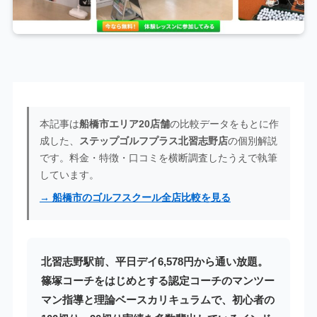
本記事は
船橋市エリア20店舗
の比較データをもとに作
成した、
ステップゴルフプラス北習志野店
の個別解説
です。料金・特徴・口コミを横断調査したうえで執筆
しています。
→ 船橋市のゴルフスクール全店比較を見る
北習志野駅前、平日デイ6,578円から通い放題。
篠塚コーチをはじめとする認定コーチのマンツー
マン指導と理論ベースカリキュラムで、初心者の