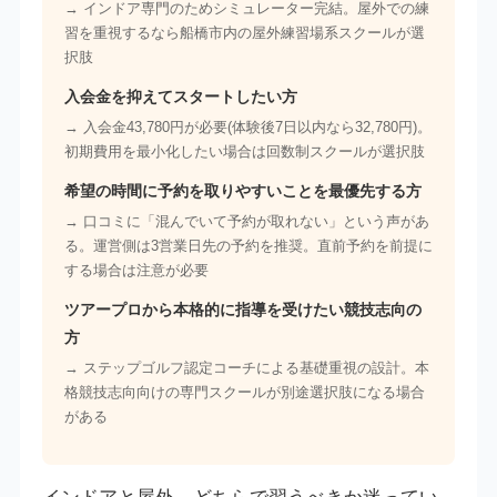
→ インドア専門のためシミュレーター完結。屋外での練
習を重視するなら船橋市内の屋外練習場系スクールが選
択肢
入会金を抑えてスタートしたい方
→ 入会金43,780円が必要(体験後7日以内なら32,780円)。
初期費用を最小化したい場合は回数制スクールが選択肢
希望の時間に予約を取りやすいことを最優先する方
→ 口コミに「混んでいて予約が取れない」という声があ
る。運営側は3営業日先の予約を推奨。直前予約を前提に
する場合は注意が必要
ツアープロから本格的に指導を受けたい競技志向の
方
→ ステップゴルフ認定コーチによる基礎重視の設計。本
格競技志向向けの専門スクールが別途選択肢になる場合
がある