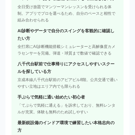
全日受け放題でマンツーマンレッスンを受けられる体
制。アプリでプロを選べるため、自分のペースと相性で
組み合わせられる
AI診断やデータで自分のスイングを客観的に確認し
たい方
全打席にAI診断機能搭載シミュレーターと高解像度カメ
ラセンサーを完備。弾道・球質まで数値で確認できる
八千代台駅前で仕事帰りにアクセスしやすいスクー
ルを探している方
京成本線八千代台駅前のアピアビル8階。公共交通で通い
やすい立地はエリア内でも限られる
手ぶらで気軽に通い始めたい初心者
「てぶらで気軽に通える」を訴求しており、無料レンタ
ルが充実。体験も無料のため試しやすい
最新鋭設備のインドア環境で練習したい本格志向の
方