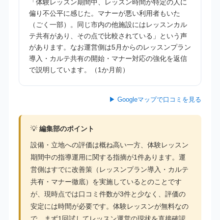
「体験レッスン期間中、レッスン時間が特定の人に
偏り不公平に感じた。マナーが悪い利用者もいた
（ごく一部）。同じ市内の他施設にはレッスンカル
テ共有があり、その点で比較されている」という声
があります。なお運営側は5月からのレッスンプラン
導入・カルテ共有の開始・マナー対応の強化を返信
で説明しています。（1か月前）
▶ Googleマップで口コミを見る
💡
編集部のポイント
設備・立地への評価は概ね高い一方、体験レッスン
期間中の指導運用に関する指摘が1件あります。運
営側はすでに改善策（レッスンプラン導入・カルテ
共有・マナー徹底）を実施しているとのことです
が、現時点では口コミ件数が3件と少なく、評価の
安定には時間が必要です。体験レッスンが無料なの
で、まず1回試してレッスン運営の現状を直接確認