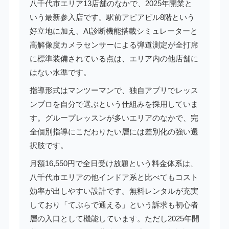
八千代市エリア13店舗のなかで、2025年開業と
いう最新参入店です。駅前アピアビル8階という
好立地に加え、AI診断機能搭載シミュレーターと
高解像度カメラセンサーによる弾道測定が全打席
に標準装備されている点は、エリア内の他店舗に
はない水準です。
指導形式はマンツーマンで、独自アプリでレッス
ンプロを自分で選ぶという仕組みを採用していま
す。グループレッスンが多いエリアのなかで、完
全個別指導にこだわりたい層には差別化の強い選
択肢です。
月額16,550円で全日受け放題という料金体系は、
八千代市エリアの他インドア系と比べてもコスト
効率が出しやすい設計です。無料レンタルが充実
しており「てぶらで通える」という訴求も初心者
層の入口として機能しています。ただし2025年開