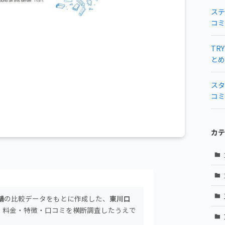
ステ
コミ
TR
とめ
スタ
コミ
カテ
舗
の比較データをもとに作成した、
東川口
。料金・特徴・口コミを横断調査したうえで