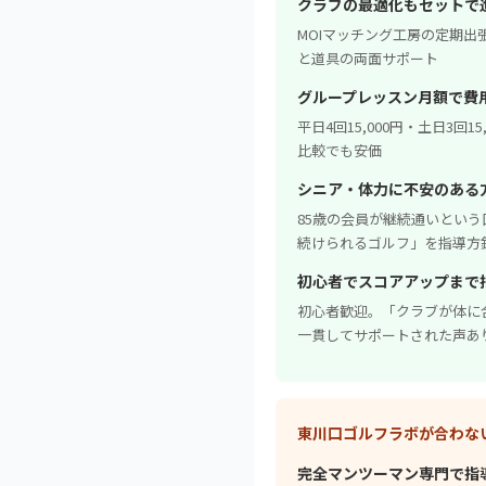
クラブの最適化もセットで
MOIマッチング工房の定期
と道具の両面サポート
グループレッスン月額で費
平日4回15,000円・土日3回15
比較でも安価
シニア・体力に不安のある
85歳の会員が継続通いとい
続けられるゴルフ」を指導方
初心者でスコアアップまで
初心者歓迎。「クラブが体に
一貫してサポートされた声あ
東川口ゴルフラボが合わな
完全マンツーマン専門で指