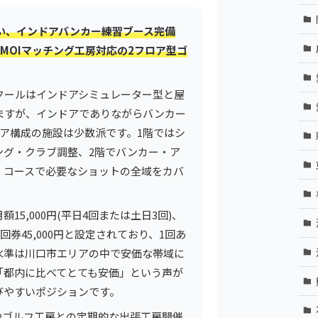
い、インドアバンカー練習ブース完備
MOIマッチング工房対応の2フロア型ゴ
クールはインドアシミュレーター型と屋
ますが、インドアでありながらバンカー
ア構成の施設は少数派です。1階ではシ
ング・クラブ調整、2階でバンカー・ア
、コースで必要なショットの全域をカバ
15,000円(平日4回または土日3回)、
10回券45,000円と設定されており、1回あ
0円の水準は川口市エリアの中で安価な帯域に
「都内に比べてとても安価」という声が
びやすいポジションです。
やゴルフ工房との定期的な出張工房開催