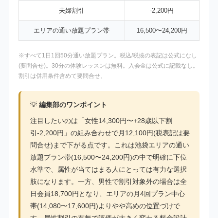
夫婦割引
-2,200円
エリアの通い放題プラン帯
16,500〜24,200円
※すべて1日1回50分通い放題プラン。税込/税抜の表記は公式になし
(要問合せ)。30分の体験レッスンは無料。入会金は公式に記載なし。
割引は併用条件含めて要問合せ。
💡
編集部のワンポイント
注目したいのは「女性14,300円〜+28歳以下割
引-2,200円」の組み合わせで月12,100円(税表記は要
問合せ)まで下がる点です。これは池袋エリアの通い
放題プラン帯(16,500〜24,200円)の中で明確に下位
水準で、属性が当てはまる人にとっては有力な選択
肢になります。一方、男性で割引対象外の場合は全
日会員18,700円となり、エリアの月4回プラン中心
帯(14,080〜17,600円)よりやや高めの位置づけで