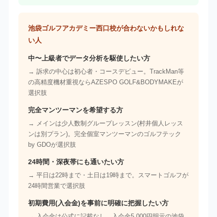
池袋ゴルフアカデミー西口校が合わないかもしれな
い人
中〜上級者でデータ分析を駆使したい方
→ 訴求の中心は初心者・コースデビュー。TrackMan等
の高精度機材重視ならAZESPO GOLF&BODYMAKEが
選択肢
完全マンツーマンを希望する方
→ メインは少人数制グループレッスン(村井個人レッス
ンは別プラン)。完全個室マンツーマンのゴルフテック
by GDOが選択肢
24時間・深夜帯にも通いたい方
→ 平日は22時まで・土日は19時まで。スマートゴルフが
24時間営業で選択肢
初期費用(入会金)を事前に明確に把握したい方
→ 入会金は公式に記載なし。入会金5,000円明示の池袋