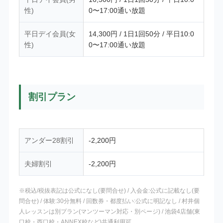
性)
0〜17:00通い放題
平日デイ会員(女
14,300円 / 1日1回50分 / 平日10:0
性)
0〜17:00通い放題
割引プラン
アンダー28割引
-2,200円
夫婦割引
-2,200円
※税込/税抜表記は公式になし(要問合せ) / 入会金:公式に記載なし(要
問合せ) / 体験:30分無料 / 回数券・都度払い:公式に明記なし / 村井個
人レッスンは別プラン(マンツーマン対応・別ページ) / 池袋4店舗(東
口校・西口校・ANNEX校など)共通利用可。