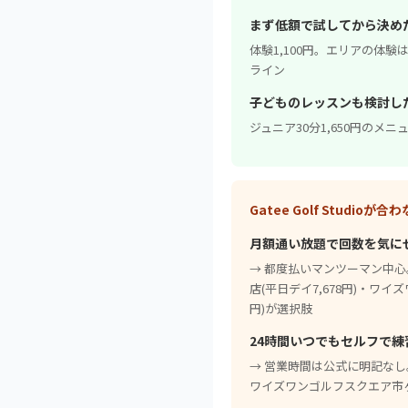
まず低額で試してから決め
体験1,100円。エリアの体験
ライン
子どものレッスンも検討し
ジュニア30分1,650円のメニ
Gatee Golf Studio
月額通い放題で回数を気に
→ 都度払いマンツーマン中
店(平日デイ7,678円)・ワイ
円)が選択肢
24時間いつでもセルフで練
→ 営業時間は公式に明記なし。24
ワイズワンゴルフスクエア市