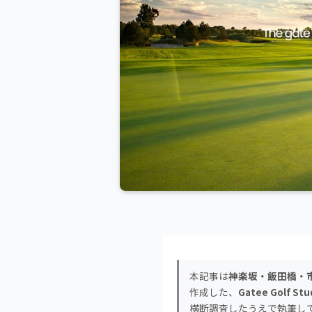
本記事は
神楽坂・飯田橋・市
作成した、
Gatee Golf Stu
横断調査したうえで執筆し