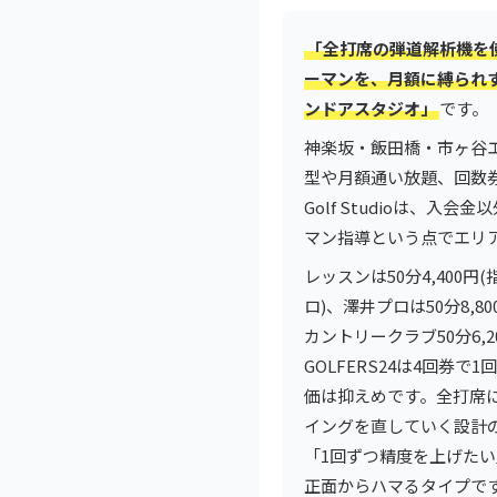
「全打席の弾道解析機を
ーマンを、月額に縛られ
ンドアスタジオ」
です。
神楽坂・飯田橋・市ヶ谷エ
型や月額通い放題、回数券
Golf Studioは、入
マン指導という点でエリ
レッスンは50分4,400円
ロ)、澤井プロは50分8,
カントリークラブ50分6,200
GOLFERS24は4回券で1
価は抑えめです。全打席
イングを直していく設計
「1回ずつ精度を上げた
正面からハマるタイプで