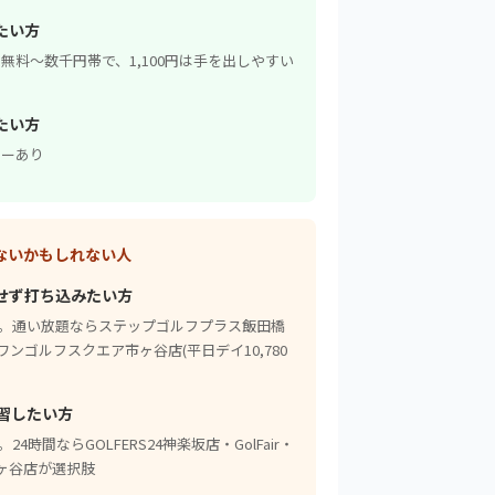
たい方
は無料〜数千円帯で、1,100円は手を出しやすい
たい方
ューあり
が合わないかもしれない人
せず打ち込みたい方
心。通い放題ならステップゴルフプラス飯田橋
ズワンゴルフスクエア市ヶ谷店(平日デイ10,780
習したい方
時間ならGOLFERS24神楽坂店・GolFair・
ヶ谷店が選択肢