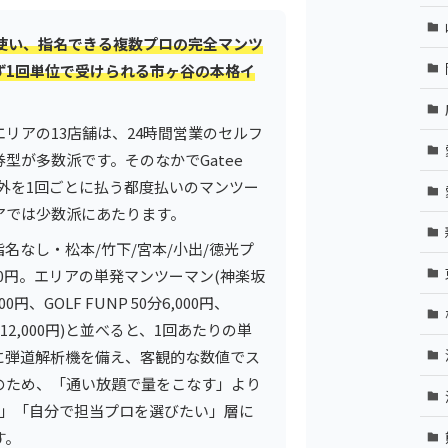
使い、指名できる複数プロの完全マンツ
ず1回単位で受けられる市ヶ谷の本格イ
リアの13店舗は、24時間営業のセルフ
型が多数派です。そのなかでGatee
会金以外を1回ごとに払う都度払いのマンツー
アでは少数派にあたります。
(指名なし・松本/竹下/宮本/小出/徳光プ
800円。エリアの単発マンツーマン(神楽坂
円、GOLF FUNP 50分6,000円、
回12,000円)と並べると、1回あたりの単
に弾道解析機を備え、客観的な数値でス
のため、「通い放題で量をこなす」より
い」「自分で担当プロを選びたい」層に
す。