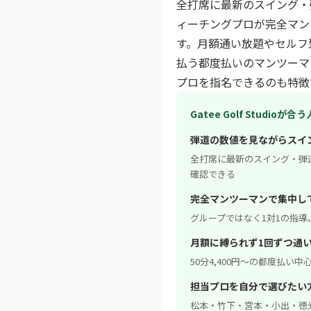
全打席に最新のスイング・
ィーチングプロが完全マン
す。月額通い放題やセルフ
払う都度払いのマンツーマ
プロを指名できるのも特徴
Gatee Golf Studioが合う
弾道の数値を見ながらスイ
全打席に最新のスイング・弾
確認できる
完全マンツーマンで集中し
グループではなく1対1の指
月額に縛られず1回ずつ通
50分4,400円〜の都度払い
担当プロを自分で選びたい
松本・竹下・宮本・小出・徳