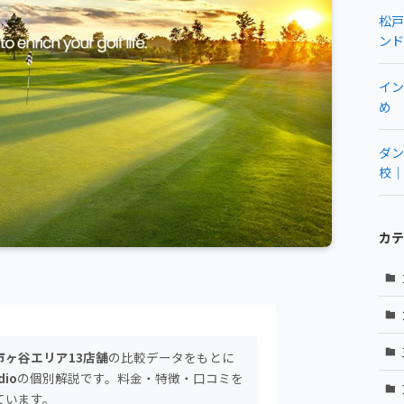
松戸
ンド
イン
め
ダン
校｜
カテ
ヶ谷エリア13店舗
の比較データをもとに
dio
の個別解説です。料金・特徴・口コミを
ています。