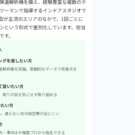
弾道解析機を備え、経験豊富な複数のテ
ツーマンで指導するインドアスタジオで
型が主流のエリアのなかで、1回ごとに
ンという形式で差別化しています。担当
です。
人
ングを直したい方
道解析機を完備。客観的なデータで改善点を
て習いたい方
導。周りの目を気にせず取り組める
いたい方
中心。通えない月の固定費が出にくい
方
光・澤井ほか複数プロから指名できる