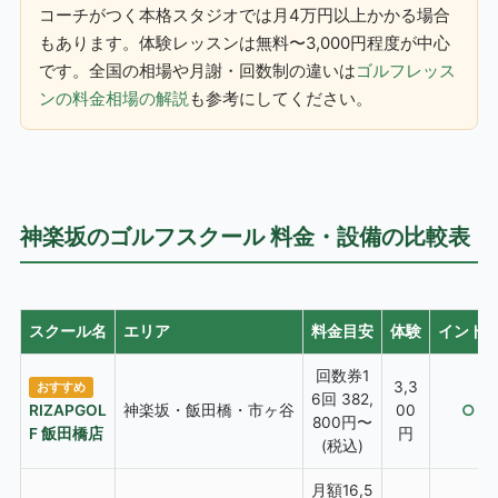
コーチがつく本格スタジオでは月4万円以上かかる場合
もあります。体験レッスンは無料〜3,000円程度が中心
です。全国の相場や月謝・回数制の違いは
ゴルフレッス
ンの料金相場の解説
も参考にしてください。
神楽坂のゴルフスクール 料金・設備の比較表
スクール名
エリア
料金目安
体験
インド
回数券1
3,3
おすすめ
6回 382,
RIZAPGOL
神楽坂・飯田橋・市ヶ谷
00
○
800円〜
F 飯田橋店
円
(税込)
月額16,5