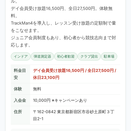
ル。
デイ会員受け放題16,500円、全日27,500円。体験無
料。
TrackMan4を導入し、レッスン受け放題の定額制で量
をこなせます。
ジュニア会員制度もあり、初心者から競技志向まで対
応します。
インドア
弾道測定器
初心者歓迎
クラブ貸出
駐車場
料金目
デイ会員受け放題16,500円 / 全日27,500円 /
安
休日23,100円
体験
無料
入会金
10,000円 ※キャンペーンあり
住所
〒162-0842 東京都新宿区市谷砂土原町３丁
目2ｰ1