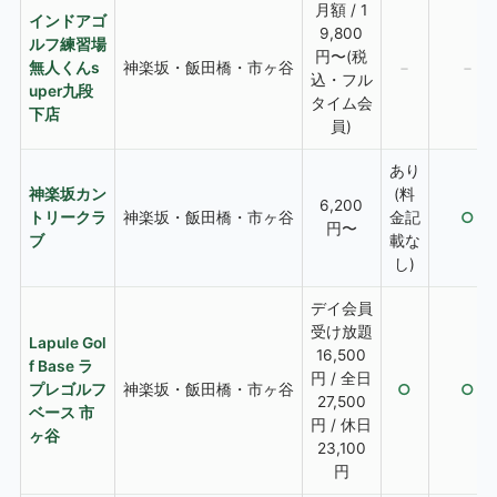
月額 / 1
インドアゴ
9,800
ルフ練習場
円〜(税
無人くんs
神楽坂・飯田橋・市ヶ谷
−
−
込・フル
uper九段
タイム会
下店
員)
あり
神楽坂カン
(料
6,200
トリークラ
神楽坂・飯田橋・市ヶ谷
金記
○
円〜
ブ
載な
し)
デイ会員
受け放題
Lapule Gol
16,500
f Base ラ
円 / 全日
プレゴルフ
神楽坂・飯田橋・市ヶ谷
○
○
27,500
ベース 市
円 / 休日
ヶ谷
23,100
円