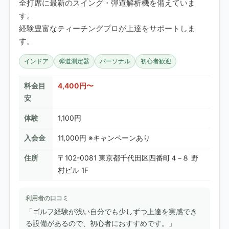
全打席に最新のスイング・弾道解析機を備えていま
す。
経験豊富なティーチングプロが上達をサポートしま
す。
インドア
弾道測定器
パーソナル
初心者歓迎
料金目
4,400円〜
安
体験
1,100円
入会金
11,000円 ※キャンペーンあり
住所
〒102-0081 東京都千代田区四番町４−８ 野
村ビル 1F
利用者の口コミ
「ゴルフ経験が浅い自分でも少しずつ上達を実感でき
る設備があるので、初心者におすすめです。」