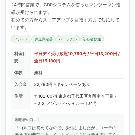
24時間営業で、GDRシステムを使ったマンツーマン指
導が受けられます。
初めての方からスコアアップを目指す方まで対応して
います。
インドア
弾道測定器
パーソナル
初心者歓迎
料金目
平日デイ受け放題10,780円 / 平日13,200円 /
安
全日15,180円
体験
無料
入会金
32,780円 ※キャンペーンあり
住所
〒102-0074 東京都千代田区九段南４丁目７
−２２ メゾン･ド･シャルー 104号
利用者の口コミ
「ゴルフは初めてなので、緊張しましたが、コーチの
教え方が非常に上手く、レベルに応じた教え方してく