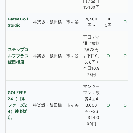
円 / 全日
15,180円
Gatee Golf
4,400
1,10
神楽坂・飯田橋・市ヶ谷
○
Studio
円〜
0円
平日デイ
通い放題
ステップゴ
7,678円
ルフプラス
神楽坂・飯田橋・市ヶ谷
/ 平日9,
○
○
飯田橋店
878円 /
全日10,9
78円
マンツー
GOLFERS
マン回数
24（ゴル
券4回4
ファーズ2
神楽坂・飯田橋・市ヶ谷
8,000
○
○
4）神楽坂
円〜36
店
回324,0
00円