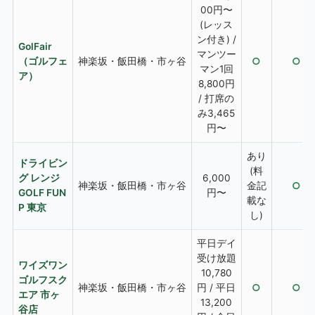
00円〜
(レッス
ン付き) /
GolFair
マンツー
（ゴルフェ
神楽坂・飯田橋・市ヶ谷
○
○
マン1回
ア）
8,800円
/ 打席の
み3,465
円〜
あり
ドライビン
(料
グ レンジ
6,000
神楽坂・飯田橋・市ヶ谷
金記
○
GOLF FUN
円〜
載な
P 東京
し)
平日デイ
受け放題
ワイズワン
10,780
ゴルフスク
神楽坂・飯田橋・市ヶ谷
円 / 平日
○
○
エア 市ヶ
13,200
谷店