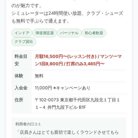
のが魅力です。
シミュレーターは24時間使い放題、クラブ・シューズ
も無料で手ぶらで通えます。
インドア
弾道測定器
パーソナル
初心者歓迎
クラブ貸出
料金目
月額16,500円〜(レッスン付き) / マンツーマ
安
ン1回8,800円 / 打席のみ3,465円〜
体験
無料
入会金
11,000円 ※キャンペーンあり
住所
〒102-0073 東京都千代田区九段北１丁目１
１−４ 井門九段下ビル B1F
利用者の口コミ
「店員さんはとても親切で楽しくラウンドさせてもら