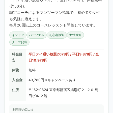
(約50分)。
認定コーチによるマンツーマン指導で、初心者や女性
も気軽に通えます。
毎月20回以上のコースレッスンも開催しています。
インドア
パーソナル
初心者歓迎
女性歓迎
クラブ貸出
料金目
平日デイ通い放題7,678円 / 平日9,878円 / 全
安
日10,978円
体験
無料
入会金
43,780円 ※キャンペーンあり
住所
〒162-0824 東京都新宿区揚場町２−２０ 島
田ビル ２階
利用者の口コミ