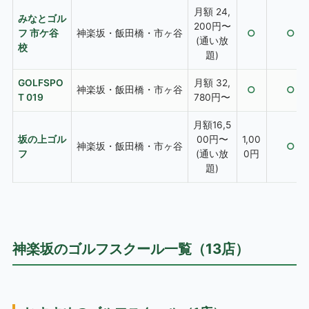
月額 24,
みなとゴル
200円〜
フ 市ケ谷
神楽坂・飯田橋・市ヶ谷
○
○
(通い放
校
題)
GOLFSPO
月額 32,
神楽坂・飯田橋・市ヶ谷
○
○
T 019
780円〜
月額16,5
坂の上ゴル
00円〜
1,00
神楽坂・飯田橋・市ヶ谷
○
フ
(通い放
0円
題)
神楽坂のゴルフスクール一覧（13店）