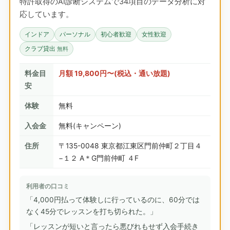
特許取得のAI診断システムで34項目のデータ分析に対
応しています。
インドア
パーソナル
初心者歓迎
女性歓迎
クラブ貸出
無料
料金目
月額 19,800円〜(税込・通い放題)
安
体験
無料
入会金
無料(キャンペーン)
住所
〒135-0048 東京都江東区門前仲町２丁目４
−１２ A＊G門前仲町 ４F
利用者の口コミ
「4,000円払って体験しに行っているのに、60分では
なく45分でレッスンを打ち切られた。」
「レッスンが短いと言ったら悪びれもせず入会手続き