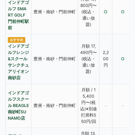
インドアゴ
800円〜
ルフ SMA
豊洲・南砂・門前仲町
(税込・
○
○
RT GOLF
通い放
門前仲町駅
題)
前
おすすめ
インドアゴ
月額 17,
ルフレンジ
490円〜
2,2
&スクール
豊洲・南砂・門前仲町
(税込・
00
○
サンクチュ
通い放
円
アリイオン
題)
南砂店
月額 / 1
インドアゴ
5,400
ルフスクー
円〜(税
ル BEAGLE
豊洲・南砂・門前仲町
−
−
込)※別途
南砂町SU
打席料5
NAMO店
50円/回
月額 13,