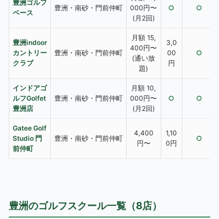
豊洲ゴルフ
豊洲・南砂・門前仲町
000円〜
○
○
ベース
(月2回)
月額 15,
豊洲indoor
3,0
400円〜
カントリー
豊洲・南砂・門前仲町
00
○
(通い放
クラブ
円
題)
インドアゴ
月額 10,
ルフGolfet
豊洲・南砂・門前仲町
000円〜
○
○
豊洲店
(月2回)
Gatee Golf
4,400
1,10
Studio 門
豊洲・南砂・門前仲町
○
円〜
0円
前仲町
豊洲のゴルフスクール一覧（8店）