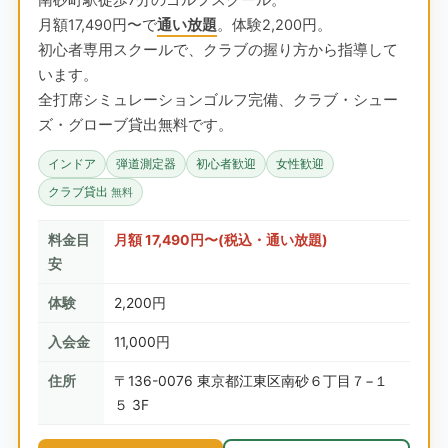
南砂町駅徒歩7分のゴルフスクール。
月額17,490円〜で
通い放題
。体験2,200円。
初心者専用スクールで、クラブの握り方から指導して
います。
全打席シミュレーションゴルフ完備、クラブ・シュー
ズ・グローブ貸出無料です。
インドア
弾道測定器
初心者歓迎
女性歓迎
クラブ貸出
無料
料金目
月額 17,490円〜(税込・通い放題)
安
体験
2,200円
入会金
11,000円
住所
〒136-0076 東京都江東区南砂６丁目７−１
５ 3F