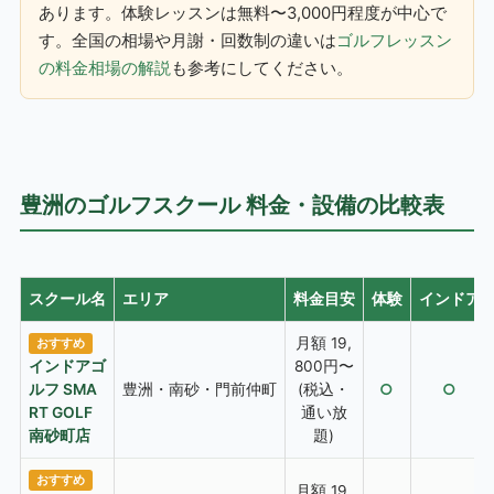
あります。体験レッスンは無料〜3,000円程度が中心で
す。全国の相場や月謝・回数制の違いは
ゴルフレッスン
の料金相場の解説
も参考にしてください。
豊洲のゴルフスクール 料金・設備の比較表
スクール名
エリア
料金目安
体験
インドア
月額 19,
おすすめ
インドアゴ
800円〜
ルフ SMA
豊洲・南砂・門前仲町
(税込・
○
○
RT GOLF
通い放
南砂町店
題)
おすすめ
月額 19,