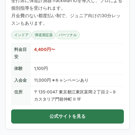
全打席に弾道計測器TrackMan iOを導入し、プロによる
個別指導を受けられます。
月会費のない都度払い制で、ジュニア向けの30分レッ
スンもあります。
インドア
弾道測定器
パーソナル
料金目
4,400円〜
安
体験
1,100円
入会金
11,000円 ※キャンペーンあり
住所
〒135-0047 東京都江東区富岡２丁目２−９
カスタリア門前仲町 II 1F
公式サイトを見る