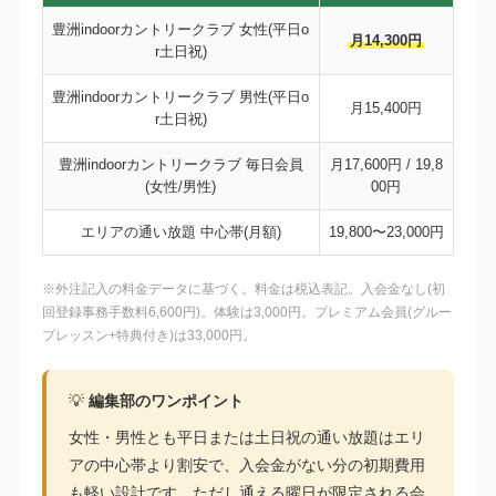
豊洲indoorカントリークラブ 女性(平日o
月14,300円
r土日祝)
豊洲indoorカントリークラブ 男性(平日o
月15,400円
r土日祝)
豊洲indoorカントリークラブ 毎日会員
月17,600円 / 19,8
(女性/男性)
00円
エリアの通い放題 中心帯(月額)
19,800〜23,000円
※外注記入の料金データに基づく。料金は税込表記。入会金なし(初
回登録事務手数料6,600円)。体験は3,000円。プレミアム会員(グルー
プレッスン+特典付き)は33,000円。
💡
編集部のワンポイント
女性・男性とも平日または土日祝の通い放題はエリ
アの中心帯より割安で、入会金がない分の初期費用
も軽い設計です。ただし通える曜日が限定される会