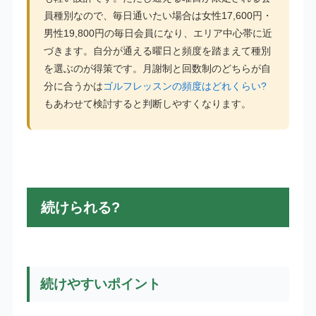
員種別なので、毎日通いたい場合は女性17,600円・
男性19,800円の毎日会員になり、エリア中心帯に近
づきます。自分が通える曜日と頻度を踏まえて種別
を選ぶのが得策です。月謝制と回数制のどちらが自
分に合うかは
ゴルフレッスンの頻度はどれくらい?
もあわせて検討すると判断しやすくなります。
続けられる?
続けやすいポイント