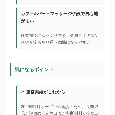
カフェ&バー・マッサージ併設で居心地
がよい
練習前後にゆっくりでき、会員同士のコン
ペや交流もあり通う動機になりやすい
気になるポイント
⚠ 運営実績がこれから
2026年1月オープンの新店のため、長期で
見た評価の安定性はまだ判断材料が少ない