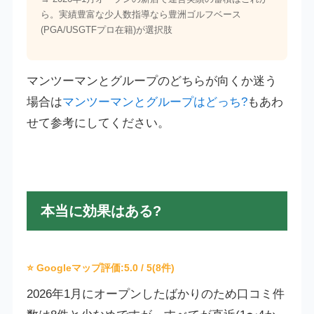
ら。実績豊富な少人数指導なら豊洲ゴルフベース
(PGA/USGTFプロ在籍)が選択肢
マンツーマンとグループのどちらが向くか迷う
場合は
マンツーマンとグループはどっち?
もあわ
せて参考にしてください。
本当に効果はある?
⭐ Googleマップ評価:
5.0
/ 5(8件)
2026年1月にオープンしたばかりのため口コミ件