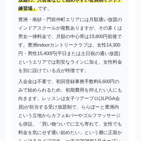
練習場」
です。
豊洲・南砂・門前仲町エリアには月額通い放題の
インドアスクールが複数ありますが、その多くは
男女一律料金で、月額の中心帯は19,800円前後で
す。豊洲indoorカントリークラブは、女性14,300
円・男性15,400円(平日または土日祝の通い放題)
というエリアでは割安なラインに加え、女性料金
を別に設けている点が特徴です。
入会金は不要で、初回登録事務手数料6,600円の
みで始められるため、初期費用を抑えたい人にも
向きます。レッスンは女子ツアープロ(JLPGA会
員)が担当する受け放題制で、ららぽーと豊洲内
という立地からカフェ&バーやゴルフマッサージ
も併設。「買い物ついでに立ち寄れて、女性でも
料金を気にせず通い始めたい」という層に正面か
らハマるタイプです。一方で2026年1月オープン