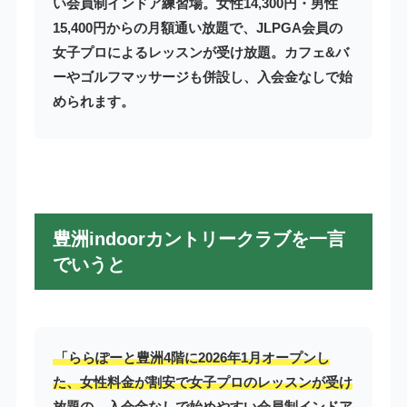
い会員制インドア練習場。女性14,300円・男性
15,400円からの月額通い放題で、JLPGA会員の
女子プロによるレッスンが受け放題。カフェ&バ
ーやゴルフマッサージも併設し、入会金なしで始
められます。
豊洲indoorカントリークラブを一言
でいうと
「ららぽーと豊洲4階に2026年1月オープンし
た、女性料金が割安で女子プロのレッスンが受け
放題の、入会金なしで始めやすい会員制インドア