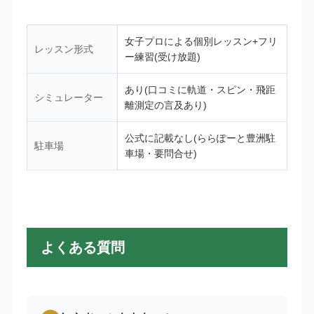
女子プロによる個別レッスン+フリ
レッスン形式
ー練習(受け放題)
あり(口コミに軌道・スピン・飛距
シミュレーター
離測定の言及あり)
公式に記載なし(ららぽーと豊洲駐
駐車場
車場・要問合せ)
よくある質問