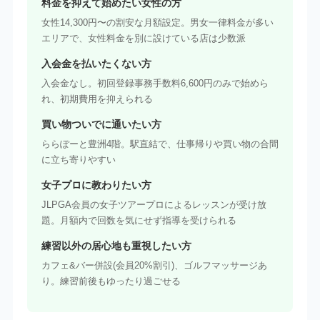
料金を抑えて始めたい女性の方
女性14,300円〜の割安な月額設定。男女一律料金が多い
エリアで、女性料金を別に設けている店は少数派
入会金を払いたくない方
入会金なし。初回登録事務手数料6,600円のみで始めら
れ、初期費用を抑えられる
買い物ついでに通いたい方
ららぽーと豊洲4階。駅直結で、仕事帰りや買い物の合間
に立ち寄りやすい
女子プロに教わりたい方
JLPGA会員の女子ツアープロによるレッスンが受け放
題。月額内で回数を気にせず指導を受けられる
練習以外の居心地も重視したい方
カフェ&バー併設(会員20%割引)、ゴルフマッサージあ
り。練習前後もゆったり過ごせる