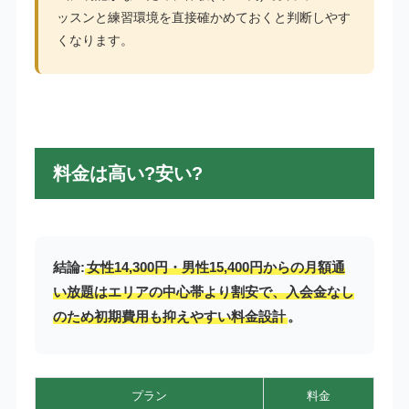
ッスンと練習環境を直接確かめておくと判断しやす
くなります。
料金は高い?安い?
結論:
女性14,300円・男性15,400円からの月額通
い放題はエリアの中心帯より割安で、入会金なし
のため初期費用も抑えやすい料金設計
。
プラン
料金