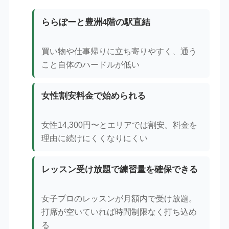
ららぽーと豊洲4階の駅直結
買い物や仕事帰りに立ち寄りやすく、通う
こと自体のハードルが低い
女性割安料金で始められる
女性14,300円〜とエリアでは割安。料金を
理由に続けにくくなりにくい
レッスン受け放題で練習量を確保できる
女子プロのレッスンが月額内で受け放題。
打席が空いていれば時間制限なく打ち込め
る