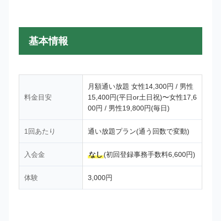
基本情報
月額通い放題 女性14,300円 / 男性
料金目安
15,400円(平日or土日祝)〜女性17,6
00円 / 男性19,800円(毎日)
1回あたり
通い放題プラン(通う回数で変動)
入会金
なし
(初回登録事務手数料6,600円)
体験
3,000円