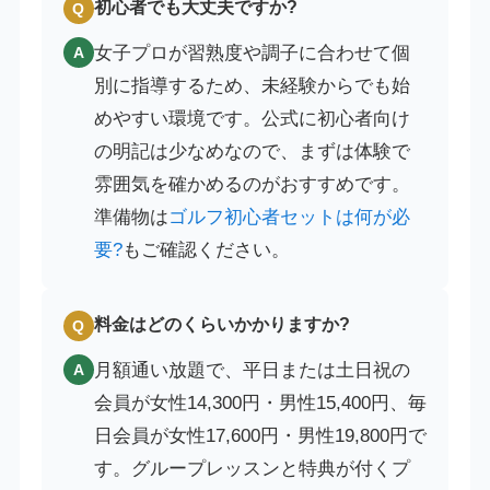
初心者でも大丈夫ですか?
Q
女子プロが習熟度や調子に合わせて個
A
別に指導するため、未経験からでも始
めやすい環境です。公式に初心者向け
の明記は少なめなので、まずは体験で
雰囲気を確かめるのがおすすめです。
準備物は
ゴルフ初心者セットは何が必
要?
もご確認ください。
料金はどのくらいかかりますか?
Q
月額通い放題で、平日または土日祝の
A
会員が女性14,300円・男性15,400円、毎
日会員が女性17,600円・男性19,800円で
す。グループレッスンと特典が付くプ