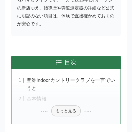
の新店ゆえ、指導歴や弾道測定器の詳細など公式
に明記のない項目は、体験で直接確かめておくの
が安心です。
目次
豊洲indoorカントリークラブを一言でい
うと
基本情報
もっと見る