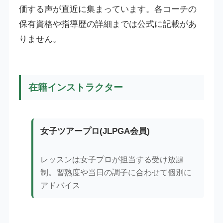
価する声が直近に集まっています。各コーチの
保有資格や指導歴の詳細までは公式に記載があ
りません。
在籍インストラクター
女子ツアープロ(JLPGA会員)
レッスンは女子プロが担当する受け放題
制。習熟度や当日の調子に合わせて個別に
アドバイス