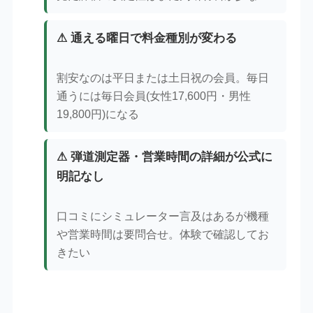
⚠ 通える曜日で料金種別が変わる
割安なのは平日または土日祝の会員。毎日
通うには毎日会員(女性17,600円・男性
19,800円)になる
⚠ 弾道測定器・営業時間の詳細が公式に
明記なし
口コミにシミュレーター言及はあるが機種
や営業時間は要問合せ。体験で確認してお
きたい